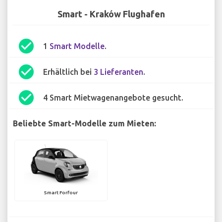
Smart - Kraków Flughafen
check_circle
1
Smart Modelle
.
check_circle
Erhältlich bei
3 Lieferanten
.
check_circle
4 Smart Mietwagenangebote gesucht.
Beliebte Smart-Modelle zum Mieten:
Smart Forfour