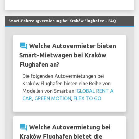
Smart-Fahrzeugvermietung bei Kraków Flughafen – FAQ
question_answer
Welche Autovermieter bieten
Smart-Mietwagen bei Kraków
Flughafen an?
Die folgenden Autovermietungen bei
Kraków Flughafen bieten eine Reihe von
Modellen von Smart an:
GLOBAL RENT A
CAR
,
GREEN MOTION
,
FLEX TO GO
question_answer
Welche Autovermietung bei
Kraków Flughafen bietet die