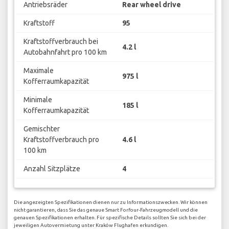
Antriebsräder
Rear wheel drive
Kraftstoff
95
Kraftstoffverbrauch bei
4.2 l
Autobahnfahrt pro 100 km
Maximale
975 l
Kofferraumkapazität
Minimale
185 l
Kofferraumkapazität
Gemischter
Kraftstoffverbrauch pro
4.6 l
100 km
Anzahl Sitzplätze
4
Die angezeigten Spezifikationen dienen nur zu Informationszwecken. Wir können
nicht garantieren, dass Sie das genaue Smart Forfour-Fahrzeugmodell und die
genauen Spezifikationen erhalten. Für spezifische Details sollten Sie sich bei der
jeweiligen Autovermietung unter Kraków Flughafen erkundigen.