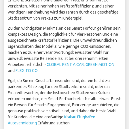
Effizienz schätzen, ohne dabei auf Platz und Komfort zu
verzichten. Mit seiner hohen Kraftstoffeffizienz und seiner
wendigen Handhabung wird das Fahren durch das geschäftige
Stadtzentrum von Krakau zum Kinderspiel.
Zu den wichtigsten Merkmalen des Smart Forfour gehören sein
kompaktes Design, die Möglichkeit für vier Personen und eine
ausgezeichnete Kraftstoffeffizienz. Die umweltfreundlichen
Eigenschaften des Modells, wie geringe CO2-Emissionen,
machen es zu einer verantwortungsbewussten Wahl für
umweltbewusste Reisende. Es ist bei drei renommierten
Anbietern erhältlich -
GLOBAL RENT A CAR
,
GREEN MOTION
und
FLEX TO GO
.
Egal, ob Sie ein Geschäftsreisender sind, der ein leicht zu
parkendes Fahrzeug für den Stadtverkehr sucht, oder ein
Freizeitbesucher, der die historischen Stätten von Krakau
erkunden möchte, der Smart Forfour bietet für alle etwas. Es ist
ein Beweis für Smarts Engagement, Fahrzeuge anzubieten, die
genauso praktisch wie stilvoll sind, und daher die beste Wahl
für Kunden, die eine großartige
Krakau Flughafen
Autovermietung
Erfahrung suchen.