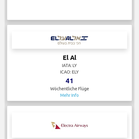
El Al
IATA: LY
ICAO: ELY
41
Wöchentliche Flüge
Mehr Info