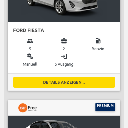
FORD FIESTA
group
business_center
local_gas_station
5
2
Benzin
miscellaneous_services
login
Manuell
5 Ausgang
DETAILS ANZEIGEN...
PREMIUM