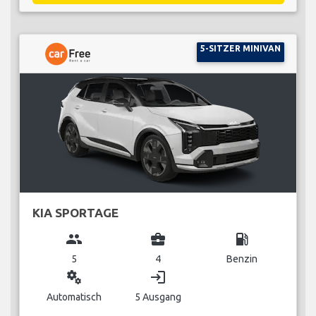
5-SITZER MINIVAN
KIA SPORTAGE
group
business_center
local_gas_station
5
4
Benzin
miscellaneous_services
login
Automatisch
5 Ausgang