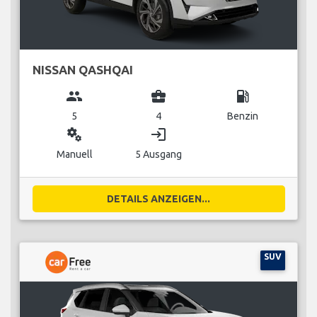
NISSAN QASHQAI
group
business_center
local_gas_station
5
4
Benzin
miscellaneous_services
login
Manuell
5 Ausgang
DETAILS ANZEIGEN...
SUV