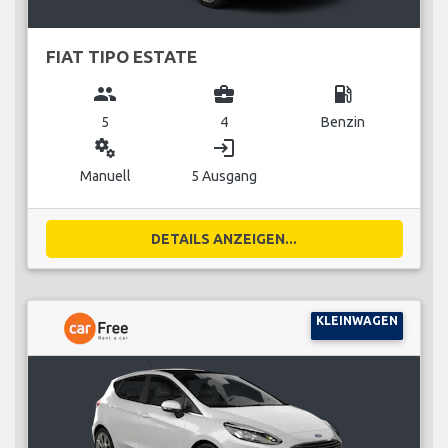
FIAT TIPO ESTATE
group
business_center
local_gas_station
5
4
Benzin
miscellaneous_services
login
Manuell
5 Ausgang
DETAILS ANZEIGEN...
KLEINWAGEN