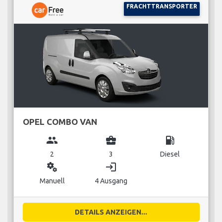
FRACHTTRANSPORTER
OPEL COMBO VAN
group
business_center
local_gas_station
2
3
Diesel
miscellaneous_services
login
Manuell
4 Ausgang
DETAILS ANZEIGEN...