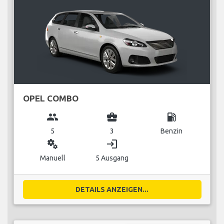
OPEL COMBO
group
business_center
local_gas_station
5
3
Benzin
miscellaneous_services
login
Manuell
5 Ausgang
DETAILS ANZEIGEN...