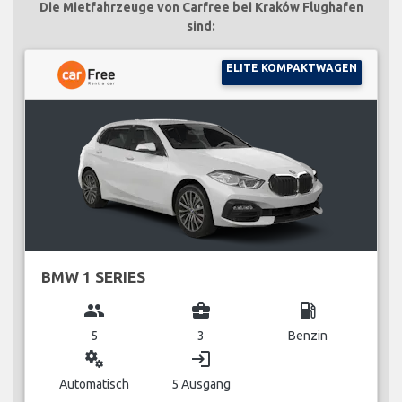
Die Mietfahrzeuge von Carfree bei Kraków Flughafen
sind:
ELITE KOMPAKTWAGEN
BMW 1 SERIES
group
business_center
local_gas_station
5
3
Benzin
miscellaneous_services
login
Automatisch
5 Ausgang