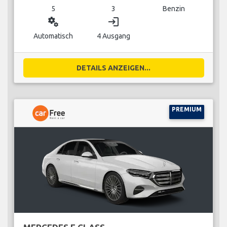
5
3
Benzin
miscellaneous_services
login
Automatisch
4 Ausgang
DETAILS ANZEIGEN...
PREMIUM