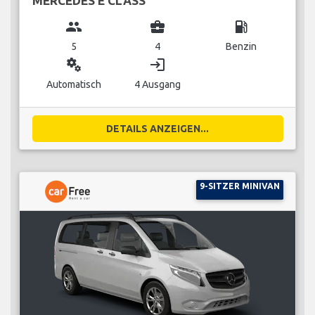
MERCEDES E CLASS
group
business_center
local_gas_station
5
4
Benzin
miscellaneous_services
login
Automatisch
4 Ausgang
DETAILS ANZEIGEN...
9-SITZER MINIVAN