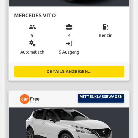
MERCEDES VITO
group
business_center
local_gas_station
9
4
Benzin
miscellaneous_services
login
Automatisch
5 Ausgang
DETAILS ANZEIGEN...
MITTELKLASSEWAGEN