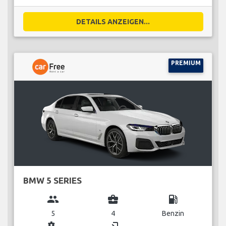
DETAILS ANZEIGEN...
PREMIUM
BMW 5 SERIES
group
business_center
local_gas_station
5
4
Benzin