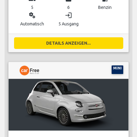
5
6
Benzin
miscellaneous_services
login
Automatisch
5 Ausgang
DETAILS ANZEIGEN...
MINI