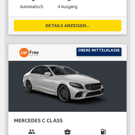
Automatisch
4 Ausgang
DETAILS ANZEIGEN...
OBERE MITTELKLASSE
MERCEDES C CLASS
group
business_center
local_gas_station