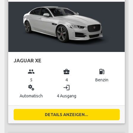
JAGUAR XE
group
business_center
local_gas_station
5
4
Benzin
miscellaneous_services
login
Automatisch
4 Ausgang
DETAILS ANZEIGEN...