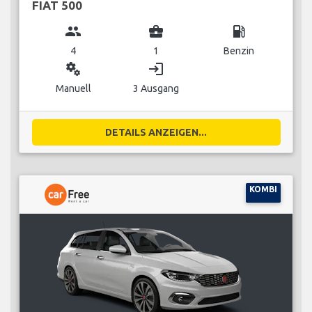
FIAT 500
group
business_center
local_gas_station
4
1
Benzin
miscellaneous_services
login
Manuell
3 Ausgang
DETAILS ANZEIGEN...
KOMBI