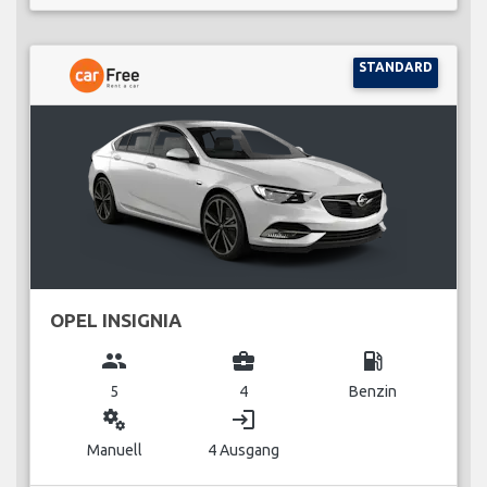
STANDARD
OPEL INSIGNIA
group
business_center
local_gas_station
5
4
Benzin
miscellaneous_services
login
Manuell
4 Ausgang