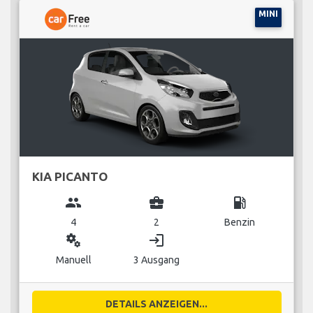
MINI
KIA PICANTO
group
business_center
local_gas_station
4
2
Benzin
miscellaneous_services
login
Manuell
3 Ausgang
DETAILS ANZEIGEN...