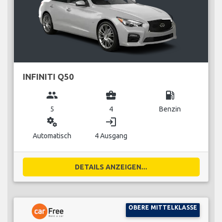
INFINITI Q50
group
business_center
local_gas_station
5
4
Benzin
miscellaneous_services
login
Automatisch
4 Ausgang
DETAILS ANZEIGEN...
OBERE MITTELKLASSE