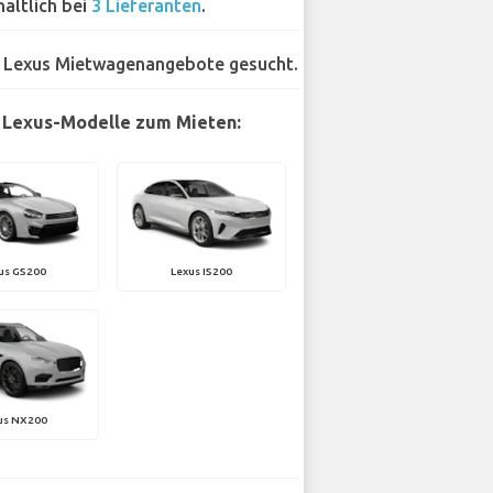
hältlich bei
3 Lieferanten
.
 Lexus Mietwagenangebote gesucht.
 Lexus-Modelle zum Mieten:
us GS200
Lexus IS200
us NX200