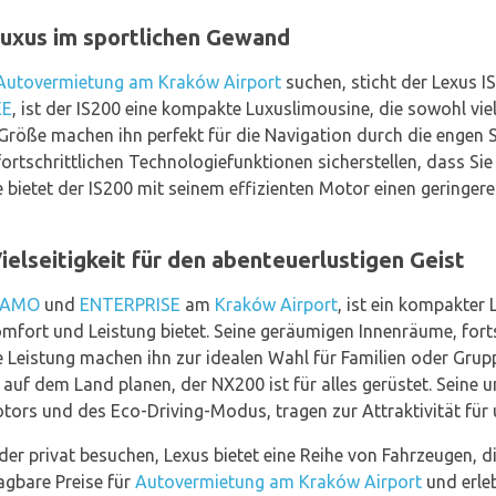
uxus im sportlichen Gewand
Autovermietung am Kraków Airport
suchen, sticht der Lexus 
EE
, ist der IS200 eine kompakte Luxuslimousine, die sowohl viels
röße machen ihn perfekt für die Navigation durch die engen 
rtschrittlichen Technologiefunktionen sicherstellen, dass Sie 
bietet der IS200 mit seinem effizienten Motor einen geringer
elseitigkeit für den abenteuerlustigen Geist
LAMO
und
ENTERPRISE
am
Kraków Airport
, ist ein kompakter 
omfort und Leistung bietet. Seine geräumigen Innenräume, forts
 Leistung machen ihn zur idealen Wahl für Familien oder Grupp
 auf dem Land planen, der NX200 ist für alles gerüstet. Seine 
tors und des Eco-Driving-Modus, tragen zur Attraktivität für
der privat besuchen, Lexus bietet eine Reihe von Fahrzeugen, d
agbare Preise für
Autovermietung am Kraków Airport
und erle