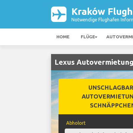
Kraków Flugh
Notwendige Flughafen Infor
HOME
FLÜGE
AUTOVERM
Lexus Autovermietung
UNSCHLAGBA
AUTOVERMIETUN
SCHNÄPPCHE
Abholort