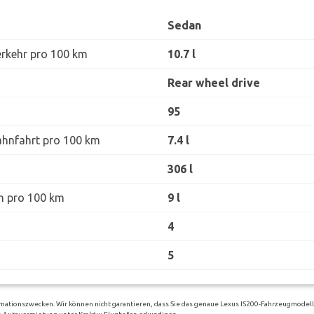
Sedan
erkehr pro 100 km
10.7 l
Rear wheel drive
95
ahnfahrt pro 100 km
7.4 l
306 l
h pro 100 km
9 l
4
5
mationszwecken. Wir können nicht garantieren, dass Sie das genaue Lexus IS200-Fahrzeugmodell