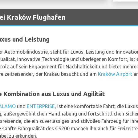
ei Kraków Flughafen
uxus und Leistung
r Automobilindustrie, steht für Luxus, Leistung und Innovation
lität, innovative Technologie und überlegenen Komfort, ist e
 stolz auf sein Engagement für Nachhaltigkeit und bietet mehr
reizeitreisender, der Krakau besucht und am
Kraków Airport
an
 Kombination aus Luxus und Agilität
ALAMO
und
ENTERPRISE
, ist eine komfortable Fahrt, die Lux
ung, außergewöhnlichen Handhabung und fortschrittlichen Sicher
eisende, die ein zuverlässiges und stilvolles Fahrzeug für ihr
 sanfte Fahrqualität des GS200 machen ihn auch für Freizeitre
abel zu erkunden.