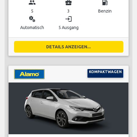
group
business_center
local_gas_station
5
3
Benzin
miscellaneous_services
login
Automatisch
5 Ausgang
DETAILS ANZEIGEN...
KOMPAKTWAGEN