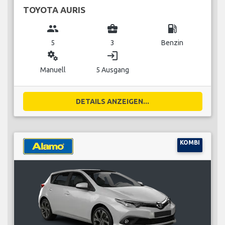
TOYOTA AURIS
group
business_center
local_gas_station
5
3
Benzin
miscellaneous_services
login
Manuell
5 Ausgang
DETAILS ANZEIGEN...
KOMBI