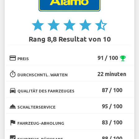
star
star
star
star
star_half
Rang 8,8 Resultat von 10
credit_card
91 / 100
emoji_events
PREIS
timer
22 minuten
DURCHSCHNTL. WARTEN
directions_car
87 / 100
QUALITÄT DES FAHRZEUGES
room_service
95 / 100
SCHALTERSERVICE
flag
83 / 100
FAHRZEUG-ABHOLUNG
beenhere
88 / 100