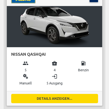
NISSAN QASHQAI
group
business_center
local_gas_station
5
4
Benzin
miscellaneous_services
login
Manuell
5 Ausgang
DETAILS ANZEIGEN...