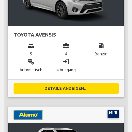
TOYOTA AVENSIS
group
business_center
local_gas_station
5
4
Benzin
miscellaneous_services
login
Automatisch
4 Ausgang
DETAILS ANZEIGEN...
MINI