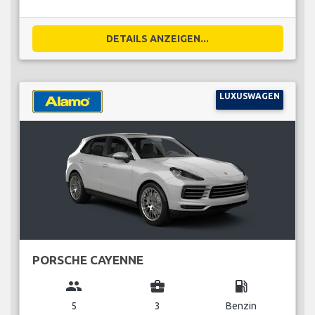
DETAILS ANZEIGEN...
LUXUSWAGEN
PORSCHE CAYENNE
group
business_center
local_gas_station
5
3
Benzin