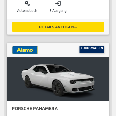
miscellaneous_services
login
Automatisch
5 Ausgang
DETAILS ANZEIGEN...
LUXUSWAGEN
PORSCHE PANAMERA