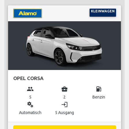
KLEINWAGEN
OPEL CORSA
group
business_center
local_gas_station
5
2
Benzin
miscellaneous_services
login
Automatisch
5 Ausgang