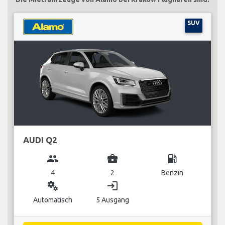
SUV
AUDI Q2
group
business_center
local_gas_station
4
2
Benzin
miscellaneous_services
login
Automatisch
5 Ausgang