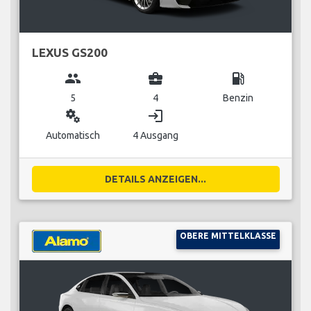
LEXUS GS200
group
business_center
local_gas_station
5
4
Benzin
miscellaneous_services
login
Automatisch
4 Ausgang
DETAILS ANZEIGEN...
OBERE MITTELKLASSE