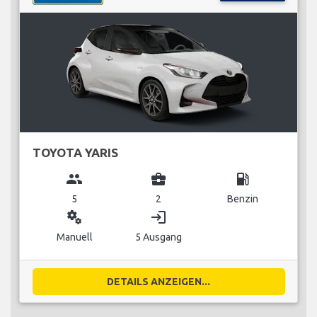
TOYOTA YARIS
group
business_center
local_gas_station
5
2
Benzin
miscellaneous_services
login
Manuell
5 Ausgang
DETAILS ANZEIGEN...