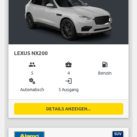
LEXUS NX200
group
business_center
local_gas_station
5
4
Benzin
miscellaneous_services
login
Automatisch
5 Ausgang
DETAILS ANZEIGEN...
SUV