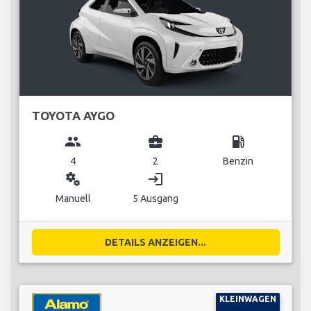
TOYOTA AYGO
group
business_center
local_gas_station
4
2
Benzin
miscellaneous_services
login
Manuell
5 Ausgang
DETAILS ANZEIGEN...
KLEINWAGEN