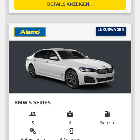
DETAILS ANZEIGEN...
LUXUSWAGEN
BMW 5 SERIES
group
business_center
local_gas_station
5
4
Benzin
miscellaneous_services
login
Automatisch
4 Ausgang