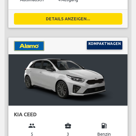
DETAILS ANZEIGEN...
KOMPAKTWAGEN
KIA CEED
group
business_center
local_gas_station
5
3
Benzin