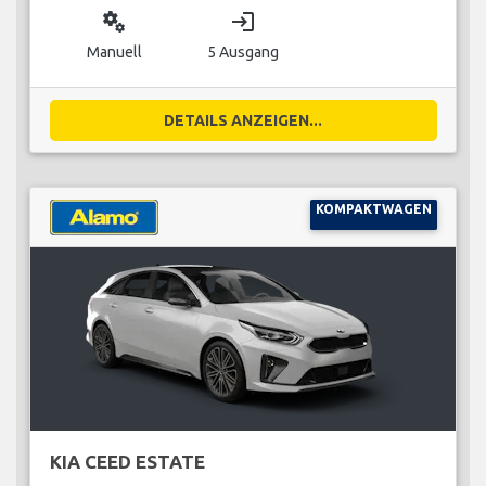
miscellaneous_services
login
Manuell
5 Ausgang
DETAILS ANZEIGEN...
KOMPAKTWAGEN
KIA CEED ESTATE