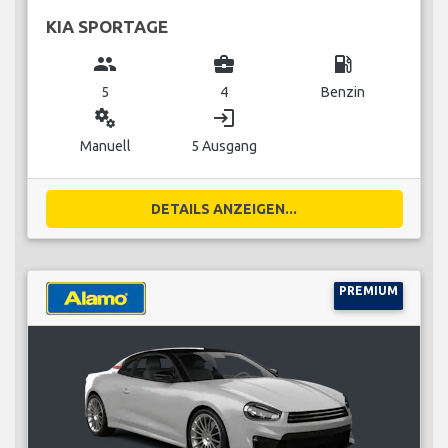
KIA SPORTAGE
group
business_center
local_gas_station
5
4
Benzin
miscellaneous_services
login
Manuell
5 Ausgang
DETAILS ANZEIGEN...
PREMIUM