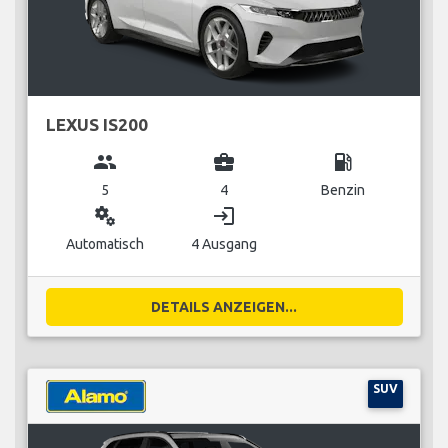
LEXUS IS200
group
business_center
local_gas_station
5
4
Benzin
miscellaneous_services
login
Automatisch
4 Ausgang
DETAILS ANZEIGEN...
SUV