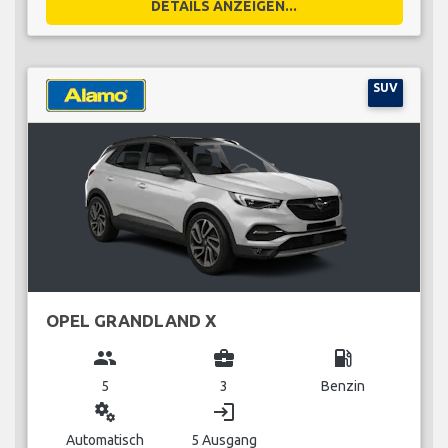
DETAILS ANZEIGEN...
SUV
OPEL GRANDLAND X
group
business_center
local_gas_station
5
3
Benzin
miscellaneous_services
login
Automatisch
5 Ausgang