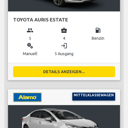
TOYOTA AURIS ESTATE
group
business_center
local_gas_station
5
4
Benzin
miscellaneous_services
login
Manuell
5 Ausgang
DETAILS ANZEIGEN...
MITTELKLASSEWAGEN