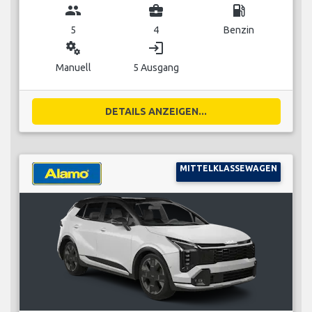
group
business_center
local_gas_station
5
4
Benzin
miscellaneous_services
login
Manuell
5 Ausgang
DETAILS ANZEIGEN...
MITTELKLASSEWAGEN