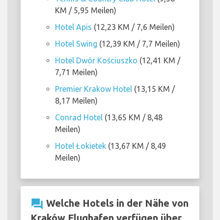
KM / 5,95 Meilen)
Hotel Apis
(12,23 KM / 7,6 Meilen)
Hotel Swing
(12,39 KM / 7,7 Meilen)
Hotel Dwór Kościuszko
(12,41 KM /
7,71 Meilen)
Premier Krakow Hotel
(13,15 KM /
8,17 Meilen)
Conrad Hotel
(13,65 KM / 8,48
Meilen)
Hotel Łokietek
(13,67 KM / 8,49
Meilen)
question_answer
Welche Hotels in der Nähe von
Kraków Flughafen verfügen über