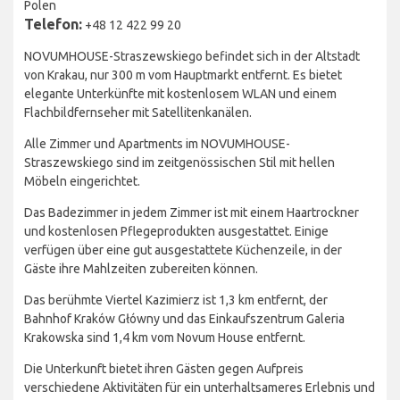
Polen
Telefon:
+48 12 422 99 20
NOVUMHOUSE-Straszewskiego befindet sich in der Altstadt
von Krakau, nur 300 m vom Hauptmarkt entfernt. Es bietet
elegante Unterkünfte mit kostenlosem WLAN und einem
Flachbildfernseher mit Satellitenkanälen.
Alle Zimmer und Apartments im NOVUMHOUSE-
Straszewskiego sind im zeitgenössischen Stil mit hellen
Möbeln eingerichtet.
Das Badezimmer in jedem Zimmer ist mit einem Haartrockner
und kostenlosen Pflegeprodukten ausgestattet. Einige
verfügen über eine gut ausgestattete Küchenzeile, in der
Gäste ihre Mahlzeiten zubereiten können.
Das berühmte Viertel Kazimierz ist 1,3 km entfernt, der
Bahnhof Kraków Główny und das Einkaufszentrum Galeria
Krakowska sind 1,4 km vom Novum House entfernt.
Die Unterkunft bietet ihren Gästen gegen Aufpreis
verschiedene Aktivitäten für ein unterhaltsameres Erlebnis und