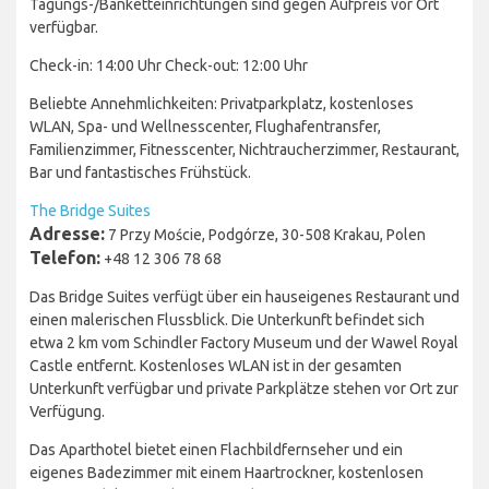
Tagungs-/Banketteinrichtungen sind gegen Aufpreis vor Ort
verfügbar.
Check-in: 14:00 Uhr Check-out: 12:00 Uhr
Beliebte Annehmlichkeiten: Privatparkplatz, kostenloses
WLAN, Spa- und Wellnesscenter, Flughafentransfer,
Familienzimmer, Fitnesscenter, Nichtraucherzimmer, Restaurant,
Bar und fantastisches Frühstück.
The Bridge Suites
Adresse:
7 Przy Moście, Podgórze, 30-508 Krakau, Polen
Telefon:
+48 12 306 78 68
Das Bridge Suites verfügt über ein hauseigenes Restaurant und
einen malerischen Flussblick. Die Unterkunft befindet sich
etwa 2 km vom Schindler Factory Museum und der Wawel Royal
Castle entfernt. Kostenloses WLAN ist in der gesamten
Unterkunft verfügbar und private Parkplätze stehen vor Ort zur
Verfügung.
Das Aparthotel bietet einen Flachbildfernseher und ein
eigenes Badezimmer mit einem Haartrockner, kostenlosen