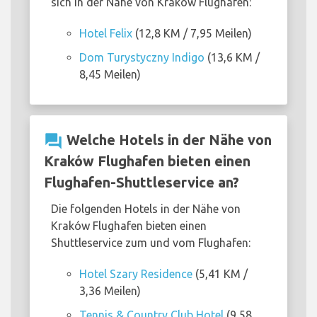
sich in der Nähe von Kraków Flughafen:
Hotel Felix
(12,8 KM / 7,95 Meilen)
Dom Turystyczny Indigo
(13,6 KM /
8,45 Meilen)
question_answer
Welche Hotels in der Nähe von
Kraków Flughafen bieten einen
Flughafen-Shuttleservice an?
Die folgenden Hotels in der Nähe von
Kraków Flughafen bieten einen
Shuttleservice zum und vom Flughafen:
Hotel Szary Residence
(5,41 KM /
3,36 Meilen)
Tennis & Country Club Hotel
(9,58