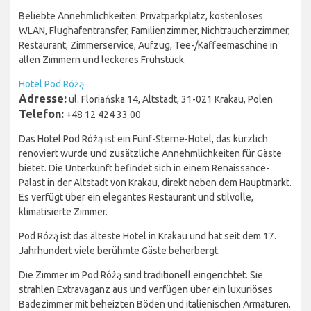
Beliebte Annehmlichkeiten: Privatparkplatz, kostenloses
WLAN, Flughafentransfer, Familienzimmer, Nichtraucherzimmer,
Restaurant, Zimmerservice, Aufzug, Tee-/Kaffeemaschine in
allen Zimmern und leckeres Frühstück.
Hotel Pod Różą
Adresse:
ul. Floriańska 14, Altstadt, 31-021 Krakau, Polen
Telefon:
+48 12 424 33 00
Das Hotel Pod Różą ist ein Fünf-Sterne-Hotel, das kürzlich
renoviert wurde und zusätzliche Annehmlichkeiten für Gäste
bietet. Die Unterkunft befindet sich in einem Renaissance-
Palast in der Altstadt von Krakau, direkt neben dem Hauptmarkt.
Es verfügt über ein elegantes Restaurant und stilvolle,
klimatisierte Zimmer.
Pod Różą ist das älteste Hotel in Krakau und hat seit dem 17.
Jahrhundert viele berühmte Gäste beherbergt.
Die Zimmer im Pod Różą sind traditionell eingerichtet. Sie
strahlen Extravaganz aus und verfügen über ein luxuriöses
Badezimmer mit beheizten Böden und italienischen Armaturen.