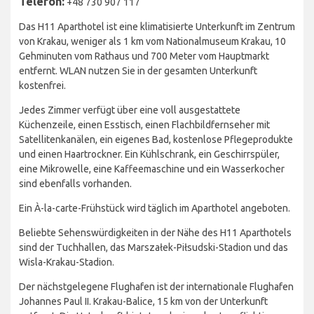
Telefon:
+48 730 907 117
Das H11 Aparthotel ist eine klimatisierte Unterkunft im Zentrum
von Krakau, weniger als 1 km vom Nationalmuseum Krakau, 10
Gehminuten vom Rathaus und 700 Meter vom Hauptmarkt
entfernt. WLAN nutzen Sie in der gesamten Unterkunft
kostenfrei.
Jedes Zimmer verfügt über eine voll ausgestattete
Küchenzeile, einen Esstisch, einen Flachbildfernseher mit
Satellitenkanälen, ein eigenes Bad, kostenlose Pflegeprodukte
und einen Haartrockner. Ein Kühlschrank, ein Geschirrspüler,
eine Mikrowelle, eine Kaffeemaschine und ein Wasserkocher
sind ebenfalls vorhanden.
Ein À-la-carte-Frühstück wird täglich im Aparthotel angeboten.
Beliebte Sehenswürdigkeiten in der Nähe des H11 Aparthotels
sind der Tuchhallen, das Marszałek-Piłsudski-Stadion und das
Wisla-Krakau-Stadion.
Der nächstgelegene Flughafen ist der internationale Flughafen
Johannes Paul II. Krakau-Balice, 15 km von der Unterkunft