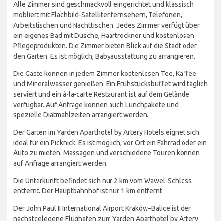
Alle Zimmer sind geschmackvoll eingerichtet und klassisch
möbliert mit Flachbild-Satellitenfernsehern, Telefonen,
Arbeitstischen und Nachttischen. Jedes Zimmer verfügt über
ein eigenes Bad mit Dusche, Haartrockner und kostenlosen
Pflegeprodukten. Die Zimmer bieten Blick auf die Stadt oder
den Garten. Es ist möglich, Babyausstattung zu arrangieren.
Die Gäste können in jedem Zimmer kostenlosen Tee, Kaffee
und Mineralwasser genießen. Ein Frühstücksbuffet wird täglich
serviert und ein à-la-carte Restaurant ist auf dem Gelände
verfügbar. Auf Anfrage können auch Lunchpakete und
spezielle Diätmahlzeiten arrangiert werden.
Der Garten im Yarden Aparthotel by Artery Hotels eignet sich
ideal für ein Picknick. Es ist möglich, vor Ort ein Fahrrad oder ein
Auto zu mieten. Massagen und verschiedene Touren können
auf Anfrage arrangiert werden.
Die Unterkunft befindet sich nur 2 km vom Wawel-Schloss
entfernt. Der Hauptbahnhof ist nur 1 km entfernt.
Der John Paul II International Airport Kraków–Balice ist der
nächstgelegene Flughafen zum Yarden Aparthotel by Artery