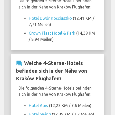
Die folgenden 5-Sterne-Hotels befinden
sich in der Nähe von Kraków Flughafen:
Hotel Dwór Kościuszko
(12,41 KM /
7,71 Meilen)
Crown Piast Hotel & Park
(14,39 KM
/ 8,94 Meilen)
question_answer
Welche 4-Sterne-Hotels
befinden sich in der Nähe von
Kraków Flughafen?
Die folgenden 4-Sterne-Hotels befinden
sich in der Nähe von Kraków Flughafen:
Hotel Apis
(12,23 KM / 7,6 Meilen)
Hotel Swing
(12,39 KM / 7,7 Meilen)