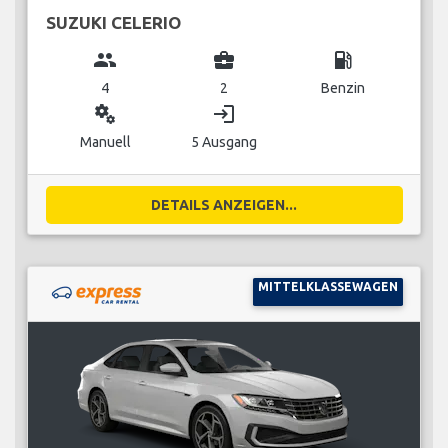
SUZUKI CELERIO
group
business_center
local_gas_station
4
2
Benzin
miscellaneous_services
login
Manuell
5 Ausgang
DETAILS ANZEIGEN...
MITTELKLASSEWAGEN