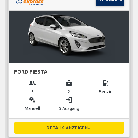
FORD FIESTA
group
business_center
local_gas_station
5
2
Benzin
miscellaneous_services
login
Manuell
5 Ausgang
DETAILS ANZEIGEN...