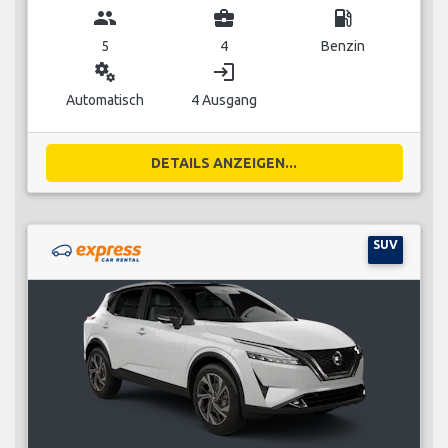
group
business_center
local_gas_station
5
4
Benzin
miscellaneous_services
login
Automatisch
4 Ausgang
DETAILS ANZEIGEN...
SUV