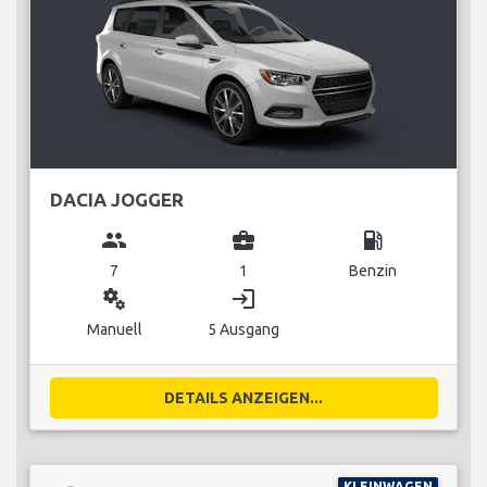
DACIA JOGGER
group
business_center
local_gas_station
7
1
Benzin
miscellaneous_services
login
Manuell
5 Ausgang
DETAILS ANZEIGEN...
KLEINWAGEN