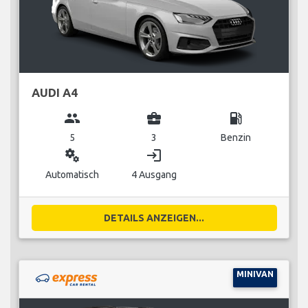
AUDI A4
group
business_center
local_gas_station
5
3
Benzin
miscellaneous_services
login
Automatisch
4 Ausgang
DETAILS ANZEIGEN...
MINIVAN