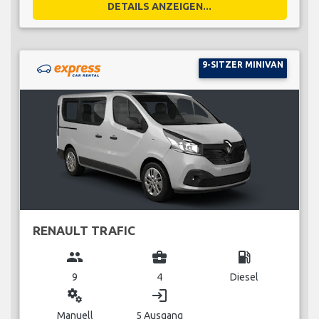
DETAILS ANZEIGEN...
9-SITZER MINIVAN
RENAULT TRAFIC
group
business_center
local_gas_station
9
4
Diesel
miscellaneous_services
login
Manuell
5 Ausgang