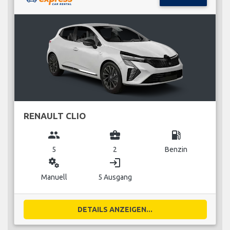
RENAULT CLIO
group
business_center
local_gas_station
5
2
Benzin
miscellaneous_services
login
Manuell
5 Ausgang
DETAILS ANZEIGEN...