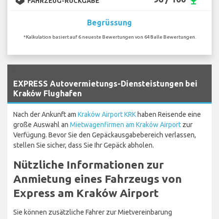
emoji_events
FAHRZEUG-RÜCKGABE
Begrüssung
*Kalkulation basiert auf 6 neueste Bewertungen von 648 alle Bewertungen.
`
EXPRESS Autovermietungs-Diensteistungen bei
Kraków Flughafen
Nach der Ankunft am
Kraków Airport KRK
haben Reisende eine
große Auswahl an
Mietwagenfirmen am Kraków Airport
zur
Verfügung. Bevor Sie den Gepäckausgabebereich verlassen,
stellen Sie sicher, dass Sie Ihr Gepäck abholen.
Nützliche Informationen zur
Anmietung eines Fahrzeugs von
Express am Kraków Airport
Sie können zusätzliche Fahrer zur Mietvereinbarung