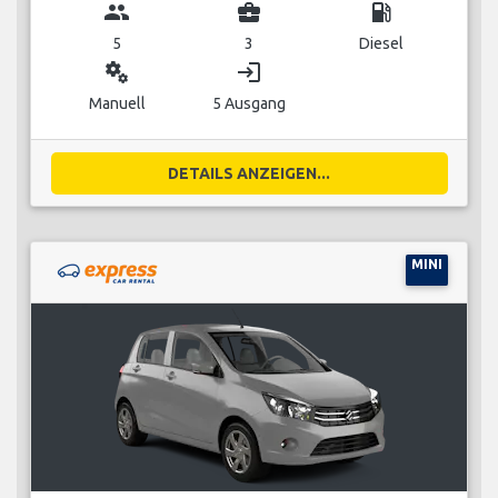
group
business_center
local_gas_station
5
3
Diesel
miscellaneous_services
login
Manuell
5 Ausgang
DETAILS ANZEIGEN...
MINI