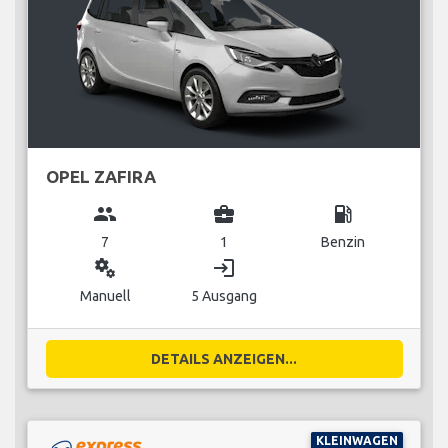
OPEL ZAFIRA
group
business_center
local_gas_station
7
1
Benzin
miscellaneous_services
login
Manuell
5 Ausgang
DETAILS ANZEIGEN...
KLEINWAGEN