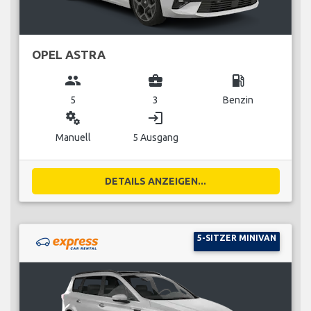
OPEL ASTRA
group
business_center
local_gas_station
5
3
Benzin
miscellaneous_services
login
Manuell
5 Ausgang
DETAILS ANZEIGEN...
5-SITZER MINIVAN