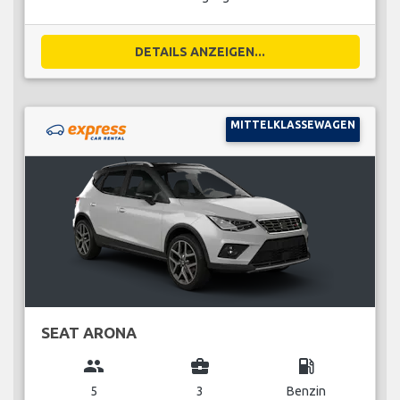
DETAILS ANZEIGEN...
MITTELKLASSEWAGEN
SEAT ARONA
group
business_center
local_gas_station
5
3
Benzin