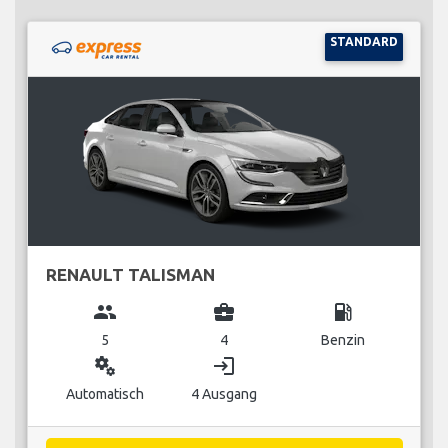
STANDARD
RENAULT TALISMAN
group
business_center
local_gas_station
5
4
Benzin
miscellaneous_services
login
Automatisch
4 Ausgang