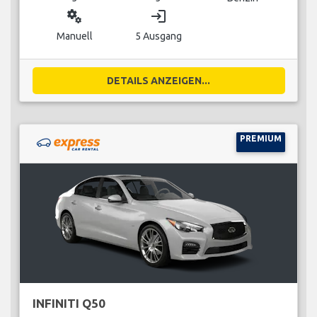
miscellaneous_services
login
Manuell
5 Ausgang
DETAILS ANZEIGEN...
PREMIUM
INFINITI Q50