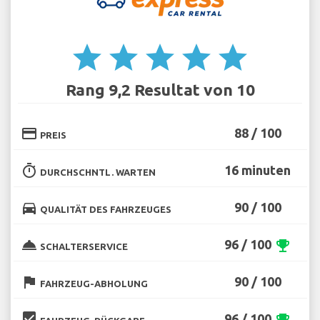
star
star
star
star
star
Rang 9,2 Resultat von 10
credit_card
88 / 100
PREIS
timer
16 minuten
DURCHSCHNTL. WARTEN
directions_car
90 / 100
QUALITÄT DES FAHRZEUGES
room_service
96 / 100
emoji_events
SCHALTERSERVICE
flag
90 / 100
FAHRZEUG-ABHOLUNG
beenhere
96 / 100