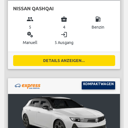
NISSAN QASHQAI
group
business_center
local_gas_station
5
4
Benzin
miscellaneous_services
login
Manuell
5 Ausgang
DETAILS ANZEIGEN...
KOMPAKTWAGEN