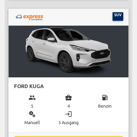
SUV
FORD KUGA
group
business_center
local_gas_station
5
4
Benzin
miscellaneous_services
login
Manuell
5 Ausgang