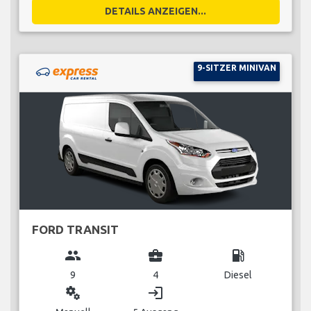
DETAILS ANZEIGEN...
9-SITZER MINIVAN
FORD TRANSIT
group
business_center
local_gas_station
9
4
Diesel
miscellaneous_services
login