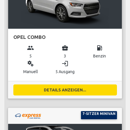
OPEL COMBO
group
business_center
local_gas_station
5
3
Benzin
miscellaneous_services
login
Manuell
5 Ausgang
DETAILS ANZEIGEN...
7-SITZER MINIVAN