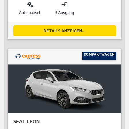
miscellaneous_services
login
Automatisch
5 Ausgang
DETAILS ANZEIGEN...
KOMPAKTWAGEN
SEAT LEON