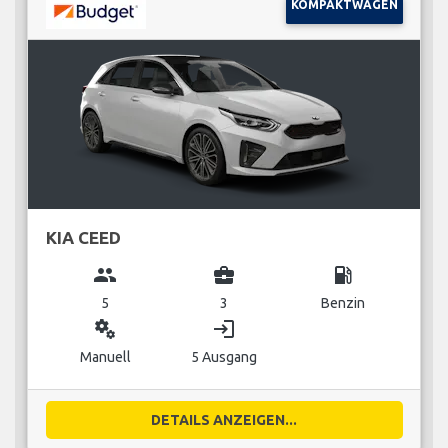
KOMPAKTWAGEN
KIA CEED
group
business_center
local_gas_station
5
3
Benzin
miscellaneous_services
login
Manuell
5 Ausgang
DETAILS ANZEIGEN...