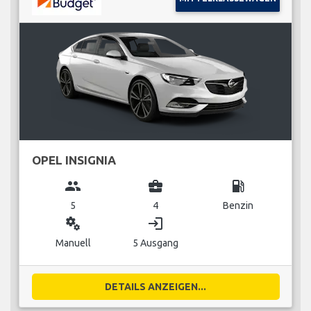
OPEL INSIGNIA
group
business_center
local_gas_station
5
4
Benzin
miscellaneous_services
login
Manuell
5 Ausgang
DETAILS ANZEIGEN...