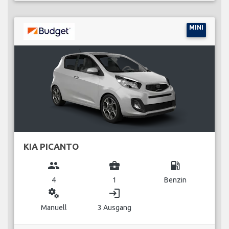
MINI
KIA PICANTO
group
business_center
local_gas_station
4
1
Benzin
miscellaneous_services
login
Manuell
3 Ausgang