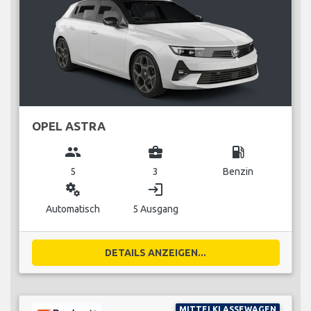
OPEL ASTRA
group
business_center
local_gas_station
5
3
Benzin
miscellaneous_services
login
Automatisch
5 Ausgang
DETAILS ANZEIGEN...
MITTELKLASSEWAGEN