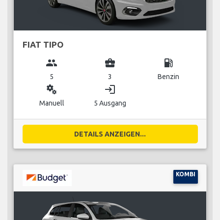
FIAT TIPO
group
business_center
local_gas_station
5
3
Benzin
miscellaneous_services
login
Manuell
5 Ausgang
DETAILS ANZEIGEN...
KOMBI