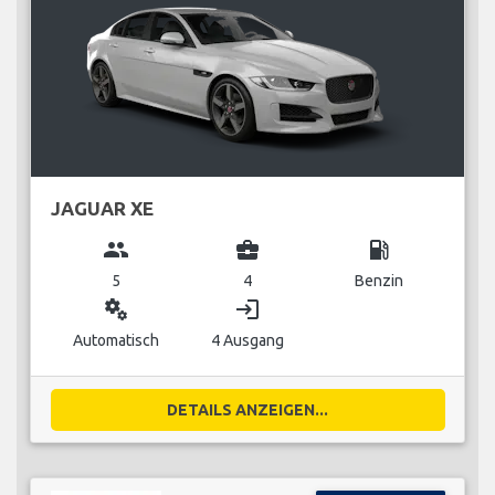
JAGUAR XE
group
business_center
local_gas_station
5
4
Benzin
miscellaneous_services
login
Automatisch
4 Ausgang
DETAILS ANZEIGEN...