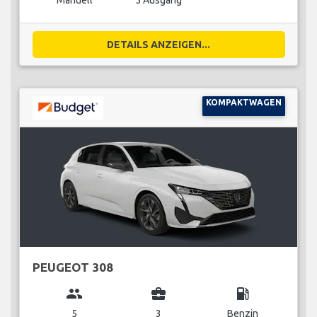
Manuell
5 Ausgang
DETAILS ANZEIGEN...
KOMPAKTWAGEN
PEUGEOT 308
group
business_center
local_gas_station
5
3
Benzin