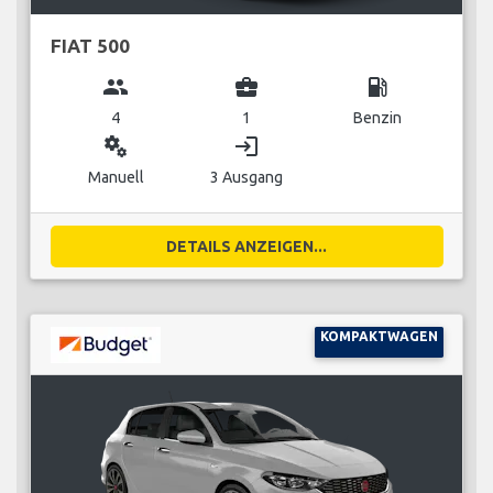
FIAT 500
group
business_center
local_gas_station
4
1
Benzin
miscellaneous_services
login
Manuell
3 Ausgang
DETAILS ANZEIGEN...
KOMPAKTWAGEN