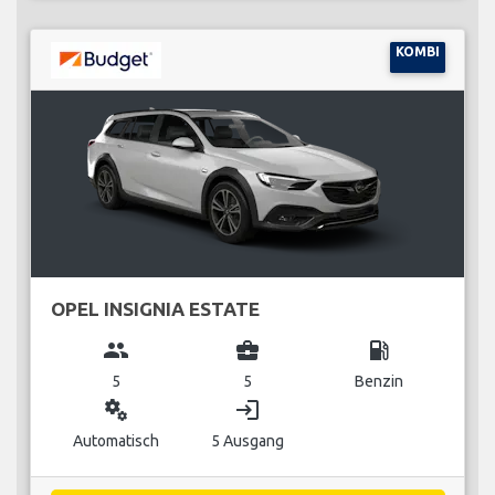
KOMBI
OPEL INSIGNIA ESTATE
group
business_center
local_gas_station
5
5
Benzin
miscellaneous_services
login
Automatisch
5 Ausgang