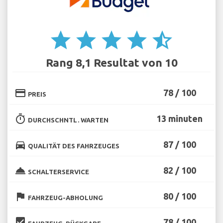
star
star
star
star
star_half
Rang 8,1 Resultat von 10
credit_card
78 / 100
PREIS
timer
13 minuten
DURCHSCHNTL. WARTEN
directions_car
87 / 100
QUALITÄT DES FAHRZEUGES
room_service
82 / 100
SCHALTERSERVICE
flag
80 / 100
FAHRZEUG-ABHOLUNG
beenhere
78 / 100