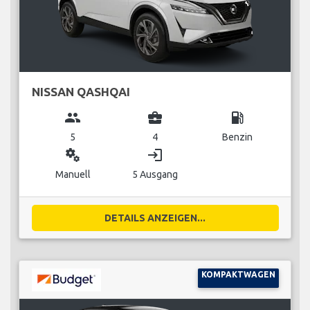
NISSAN QASHQAI
group
business_center
local_gas_station
5
4
Benzin
miscellaneous_services
login
Manuell
5 Ausgang
DETAILS ANZEIGEN...
KOMPAKTWAGEN