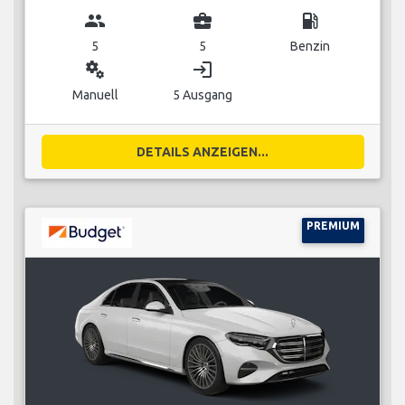
group
business_center
local_gas_station
5
5
Benzin
miscellaneous_services
login
Manuell
5 Ausgang
DETAILS ANZEIGEN...
PREMIUM