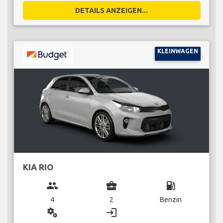
DETAILS ANZEIGEN...
KLEINWAGEN
KIA RIO
group
business_center
local_gas_station
4
2
Benzin
miscellaneous_services
login