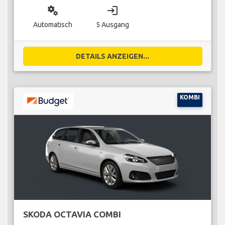
miscellaneous_services
login
Automatisch
5 Ausgang
DETAILS ANZEIGEN...
KOMBI
SKODA OCTAVIA COMBI