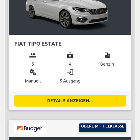
FIAT TIPO ESTATE
group
business_center
local_gas_station
5
4
Benzin
miscellaneous_services
login
Manuell
5 Ausgang
DETAILS ANZEIGEN...
OBERE MITTELKLASSE