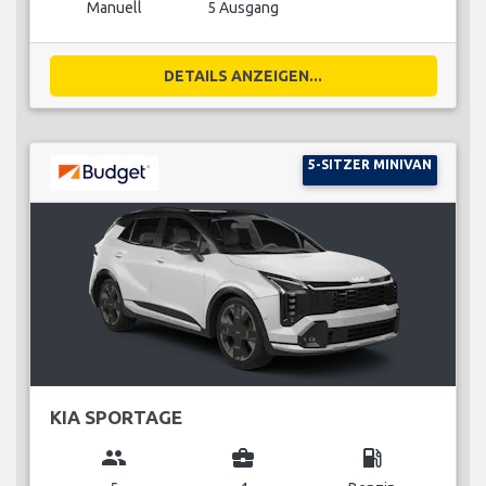
Manuell
5 Ausgang
DETAILS ANZEIGEN...
5-SITZER MINIVAN
KIA SPORTAGE
group
business_center
local_gas_station