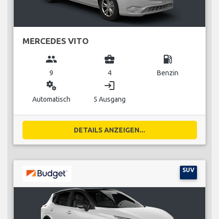
MERCEDES VITO
group
business_center
local_gas_station
9
4
Benzin
miscellaneous_services
login
Automatisch
5 Ausgang
DETAILS ANZEIGEN...
SUV