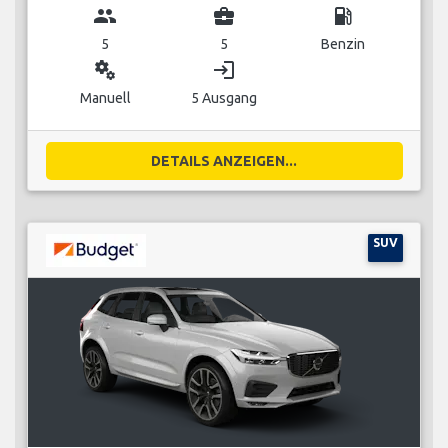
group
business_center
local_gas_station
5
5
Benzin
miscellaneous_services
login
Manuell
5 Ausgang
DETAILS ANZEIGEN...
SUV