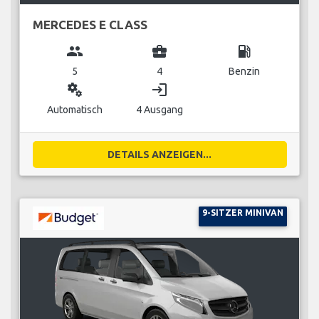
MERCEDES E CLASS
group
business_center
local_gas_station
5
4
Benzin
miscellaneous_services
login
Automatisch
4 Ausgang
DETAILS ANZEIGEN...
9-SITZER MINIVAN