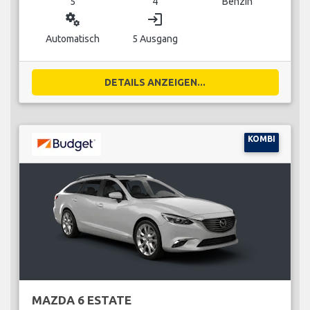
5
4
Benzin
miscellaneous_services
login
Automatisch
5 Ausgang
DETAILS ANZEIGEN...
KOMBI
MAZDA 6 ESTATE