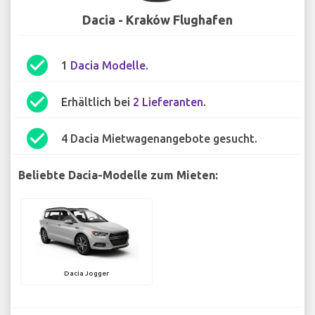
Dacia - Kraków Flughafen
check_circle
1
Dacia Modelle
.
check_circle
Erhältlich bei
2 Lieferanten
.
check_circle
4 Dacia Mietwagenangebote gesucht.
Beliebte Dacia-Modelle zum Mieten:
Dacia Jogger