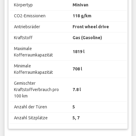
Körpertyp
Minivan
CO2-Emissionen
118 g/km
Antriebsräder
Front wheel drive
Kraftstoff
Gas (Gasoline)
Maximale
1819 l
Kofferraumkapazität
Minimale
708 l
Kofferraumkapazität
Gemischter
Kraftstoffverbrauch pro
7.8 l
100 km
Anzahl der Türen
5
Anzahl Sitzplätze
5, 7