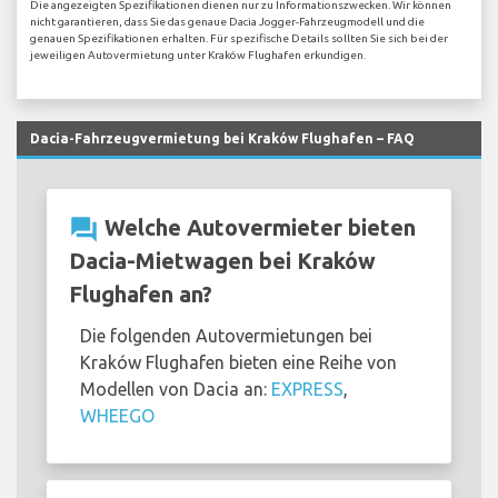
Die angezeigten Spezifikationen dienen nur zu Informationszwecken. Wir können
nicht garantieren, dass Sie das genaue Dacia Jogger-Fahrzeugmodell und die
genauen Spezifikationen erhalten. Für spezifische Details sollten Sie sich bei der
jeweiligen Autovermietung unter Kraków Flughafen erkundigen.
Dacia-Fahrzeugvermietung bei Kraków Flughafen – FAQ
question_answer
Welche Autovermieter bieten
Dacia-Mietwagen bei Kraków
Flughafen an?
Die folgenden Autovermietungen bei
Kraków Flughafen bieten eine Reihe von
Modellen von Dacia an:
EXPRESS
,
WHEEGO