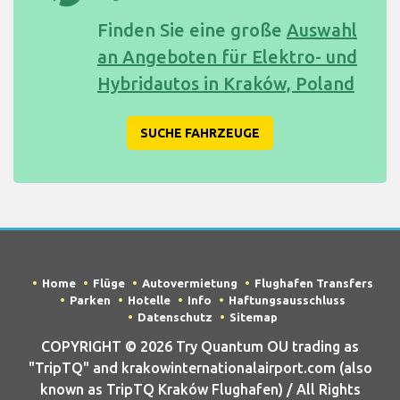
Finden Sie eine große
Auswahl
an Angeboten für Elektro- und
Hybridautos in Kraków, Poland
SUCHE FAHRZEUGE
Home
Flüge
Autovermietung
Flughafen Transfers
Parken
Hotelle
Info
Haftungsausschluss
Datenschutz
Sitemap
COPYRIGHT © 2026 Try Quantum OU trading as
"TripTQ" and krakowinternationalairport.com (also
known as TripTQ Kraków Flughafen) / All Rights