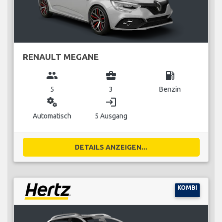
RENAULT MEGANE
group
business_center
local_gas_station
5
3
Benzin
miscellaneous_services
login
Automatisch
5 Ausgang
DETAILS ANZEIGEN...
KOMBI