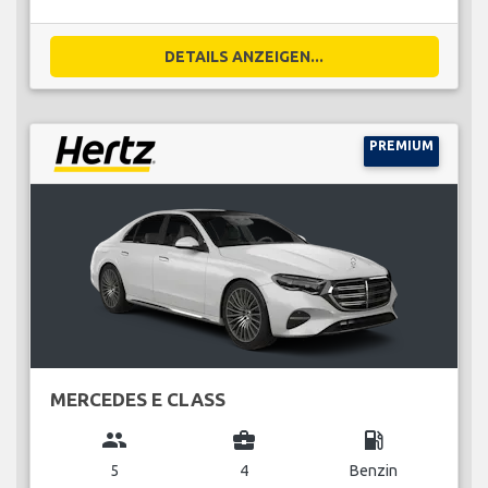
DETAILS ANZEIGEN...
PREMIUM
MERCEDES E CLASS
group
business_center
local_gas_station
5
4
Benzin