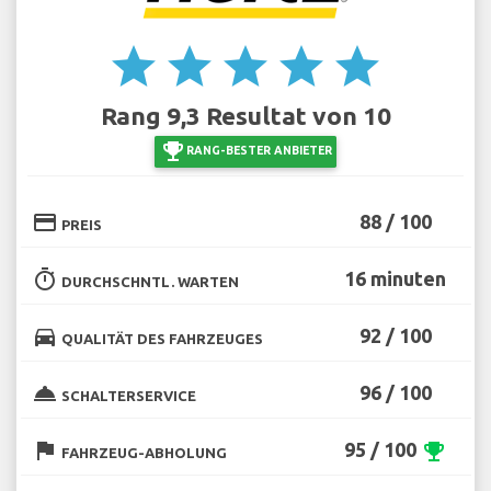
star
star
star
star
star
Rang 9,3 Resultat von 10
emoji_events
RANG-BESTER ANBIETER
credit_card
88 / 100
PREIS
timer
16 minuten
DURCHSCHNTL. WARTEN
directions_car
92 / 100
QUALITÄT DES FAHRZEUGES
room_service
96 / 100
SCHALTERSERVICE
flag
95 / 100
emoji_events
FAHRZEUG-ABHOLUNG