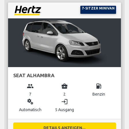
7-SITZER MINIVAN
SEAT ALHAMBRA
group
business_center
local_gas_station
7
2
Benzin
miscellaneous_services
login
Automatisch
5 Ausgang
DETAILS ANZEIGEN...