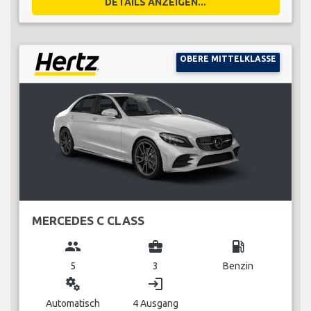
DETAILS ANZEIGEN...
OBERE MITTELKLASSE
MERCEDES C CLASS
group
business_center
local_gas_station
5
3
Benzin
miscellaneous_services
login
Automatisch
4 Ausgang