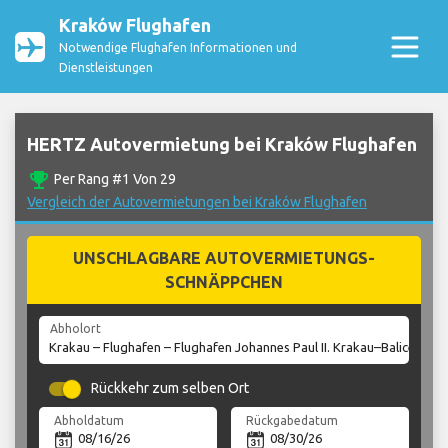
Kraków Flughafen
Notwendige Flughafen Informationen und
Dienstleistungen
HERTZ Autovermietung bei Kraków Flughafen
emoji_events
Per Rang #1 Von 29
Vergleich der Autovermietungen bei Kraków Flughafen
UNSCHLAGBARE AUTOVERMIETUNGS-
SCHNÄPPCHEN
Abholort
Rückkehr zum selben Ort
Abholdatum
Rückgabedatum