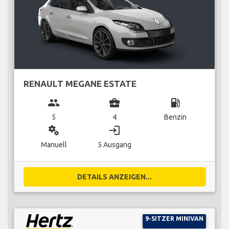
RENAULT MEGANE ESTATE
group
business_center
local_gas_station
5
4
Benzin
miscellaneous_services
login
Manuell
5 Ausgang
DETAILS ANZEIGEN...
9-SITZER MINIVAN