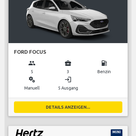
FORD FOCUS
group
business_center
local_gas_station
5
3
Benzin
miscellaneous_services
login
Manuell
5 Ausgang
DETAILS ANZEIGEN...
MINI