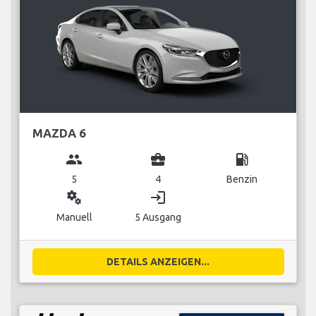
MAZDA 6
group
business_center
local_gas_station
5
4
Benzin
miscellaneous_services
login
Manuell
5 Ausgang
DETAILS ANZEIGEN...