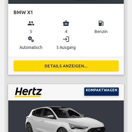
BMW X1
group
business_center
local_gas_station
5
4
Benzin
miscellaneous_services
login
Automatisch
5 Ausgang
DETAILS ANZEIGEN...
KOMPAKTWAGEN