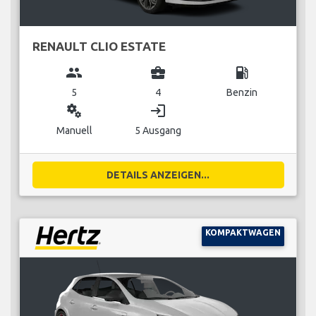
RENAULT CLIO ESTATE
group
business_center
local_gas_station
5
4
Benzin
miscellaneous_services
login
Manuell
5 Ausgang
DETAILS ANZEIGEN...
KOMPAKTWAGEN