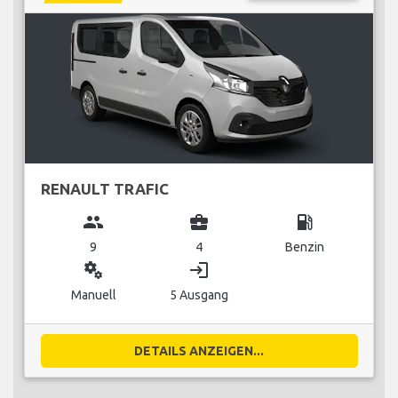
RENAULT TRAFIC
group
business_center
local_gas_station
9
4
Benzin
miscellaneous_services
login
Manuell
5 Ausgang
DETAILS ANZEIGEN...