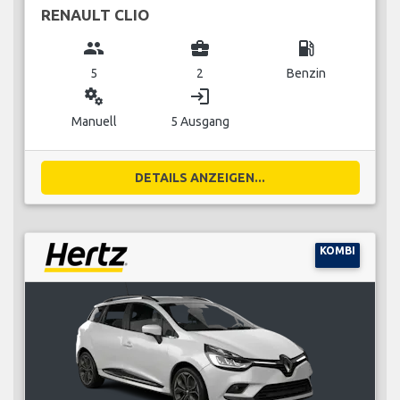
RENAULT CLIO
group
business_center
local_gas_station
5
2
Benzin
miscellaneous_services
login
Manuell
5 Ausgang
DETAILS ANZEIGEN...
KOMBI