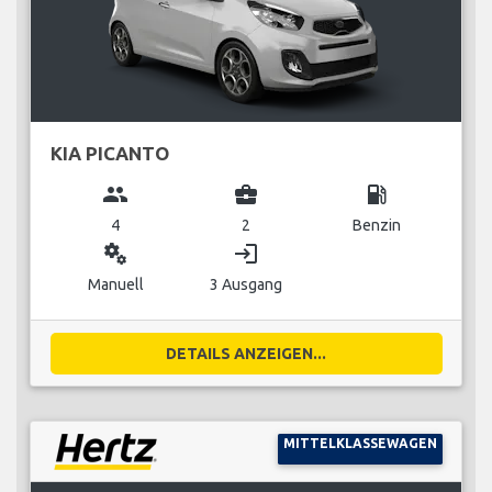
KIA PICANTO
group
business_center
local_gas_station
4
2
Benzin
miscellaneous_services
login
Manuell
3 Ausgang
DETAILS ANZEIGEN...
MITTELKLASSEWAGEN