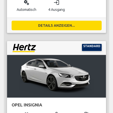
miscellaneous_services
login
Automatisch
4 Ausgang
DETAILS ANZEIGEN...
STANDARD
OPEL INSIGNIA