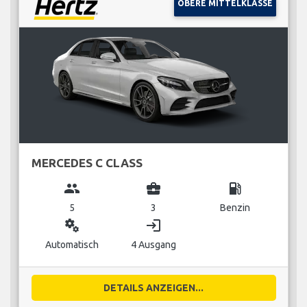
OBERE MITTELKLASSE
MERCEDES C CLASS
group
business_center
local_gas_station
5
3
Benzin
miscellaneous_services
login
Automatisch
4 Ausgang
DETAILS ANZEIGEN...