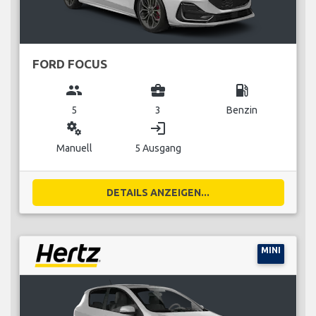
FORD FOCUS
group
business_center
local_gas_station
5
3
Benzin
miscellaneous_services
login
Manuell
5 Ausgang
DETAILS ANZEIGEN...
MINI