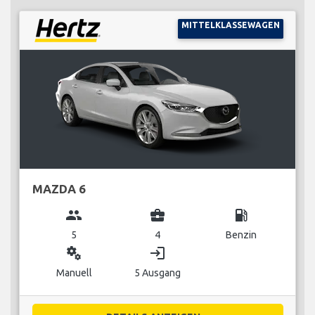
MITTELKLASSEWAGEN
MAZDA 6
group
business_center
local_gas_station
5
4
Benzin
miscellaneous_services
login
Manuell
5 Ausgang