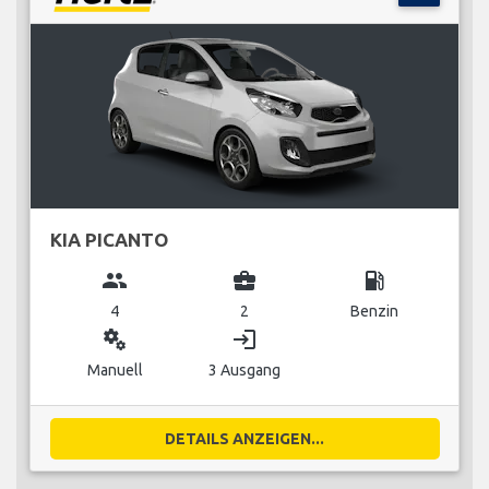
KIA PICANTO
group
business_center
local_gas_station
4
2
Benzin
miscellaneous_services
login
Manuell
3 Ausgang
DETAILS ANZEIGEN...