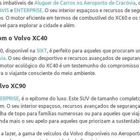
s imbatíveis de
Aluguer de Carros no Aeroporto de Cracóvia
,
AVIS
e
ENTERPRISE
. O seu interior espaçoso e recursos de se
pos. O motor eficiente em termos de combustível do XC60 e os
l para explorar a cidade e além.
om o Volvo XC40
0, disponível na
SIXT
, é perfeito para aqueles que procuram u
via
. O seu design desportivo e recursos avançados de segur
 O motor ecológico do XC40 é um testemunho do compromisso 
a o viajante consciente do meio ambiente.
lvo XC90
ERPRISE
, é o epítome do luxo. Este SUV de tamanho completo 
. O seu interior espaçoso, recursos avançados de segurança
ha de topo para famílias numerosas ou para aqueles que viaj
a mais o seu apelo para aqueles que priorizam a sustentabi
u a lazer, a gama de veículos da Volvo disponíveis no Aeropo