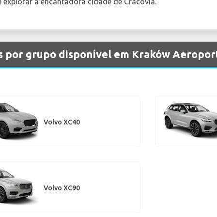
e explorar a encantadora cidade de Cracóvia.
os por grupo disponível em Kraków Aeropor
Volvo XC40
Volvo XC90