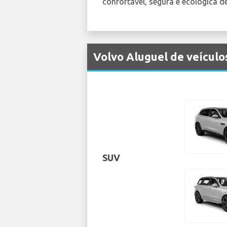
confortável, segura e ecológica d
Volvo Aluguel de veícul
SUV