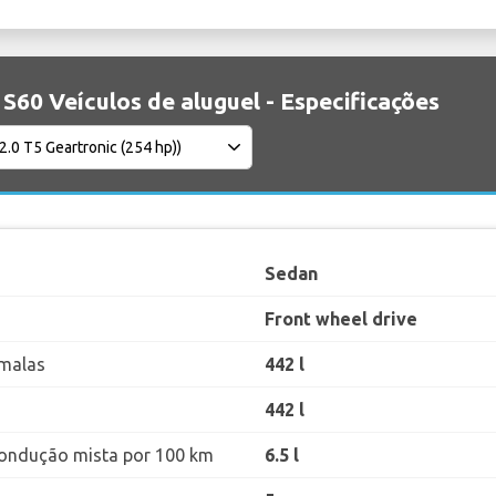
S60 Veículos de aluguel - Especificações
Sedan
Front wheel drive
malas
442 l
442 l
ondução mista por 100 km
6.5 l