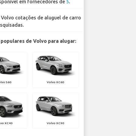
sponível em fornecedores de
5
.
 Volvo cotações de aluguel de carro
squisadas.
populares de Volvo para alugar:
lvo S60
Volvo XC60
lvo XC40
Volvo XC90