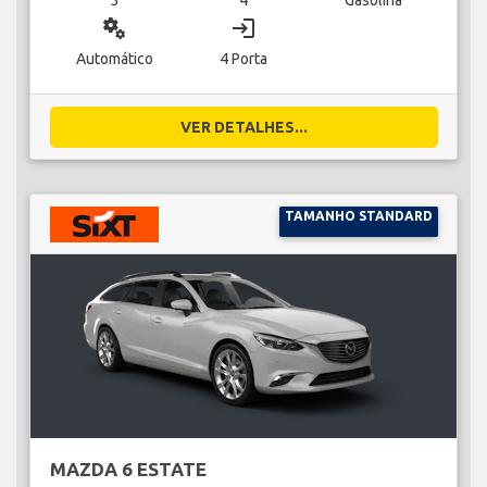
miscellaneous_services
login
Automático
4 Porta
VER DETALHES...
TAMANHO STANDARD
MAZDA 6 ESTATE