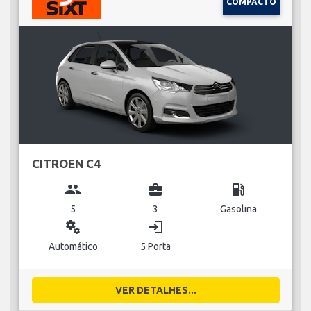
COMPACTO
CITROEN C4
group
business_center
local_gas_station
5
3
Gasolina
miscellaneous_services
login
Automático
5 Porta
VER DETALHES...