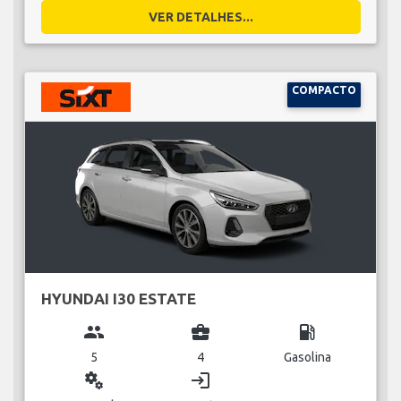
VER DETALHES...
COMPACTO
HYUNDAI I30 ESTATE
group
business_center
local_gas_station
5
4
Gasolina
miscellaneous_services
login