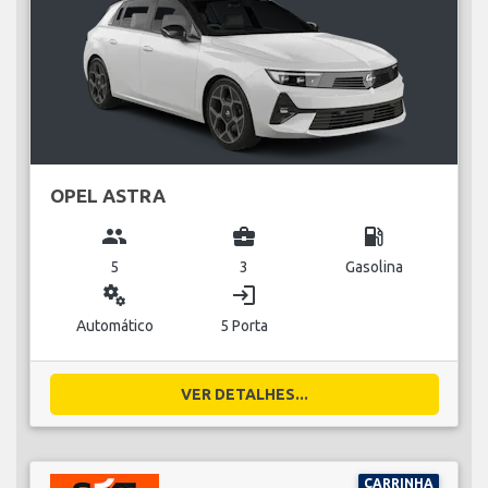
OPEL ASTRA
group
business_center
local_gas_station
5
3
Gasolina
miscellaneous_services
login
Automático
5 Porta
VER DETALHES...
CARRINHA