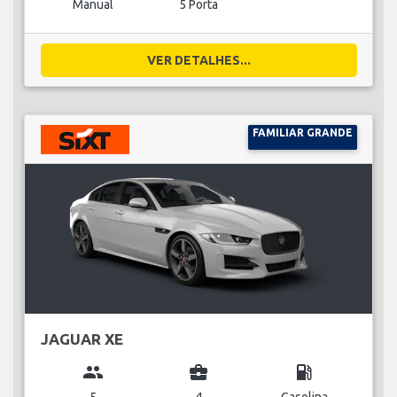
Manual
5 Porta
VER DETALHES...
FAMILIAR GRANDE
JAGUAR XE
group
business_center
local_gas_station
5
4
Gasolina