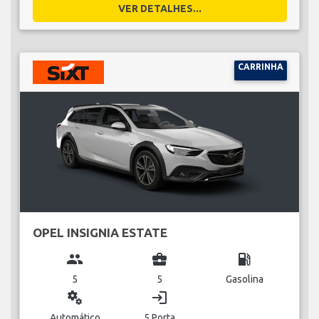
VER DETALHES...
CARRINHA
OPEL INSIGNIA ESTATE
group
business_center
local_gas_station
5
5
Gasolina
miscellaneous_services
login
Automático
5 Porta