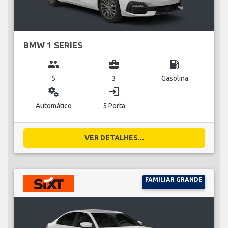
BMW 1 SERIES
group
business_center
local_gas_station
5
3
Gasolina
miscellaneous_services
login
Automático
5 Porta
VER DETALHES...
FAMILIAR GRANDE