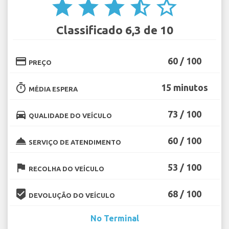
star
star
star
star_half
star_border
Classificado 6,3 de 10
credit_card
60 / 100
PREÇO
timer
15 minutos
MÉDIA ESPERA
directions_car
73 / 100
QUALIDADE DO VEÍCULO
room_service
60 / 100
SERVIÇO DE ATENDIMENTO
flag
53 / 100
RECOLHA DO VEÍCULO
beenhere
68 / 100
DEVOLUÇÃO DO VEÍCULO
No Terminal