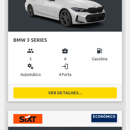
BMW 3 SERIES
group
business_center
local_gas_station
5
4
Gasolina
miscellaneous_services
login
Automático
4 Porta
VER DETALHES...
ECONÓMICO