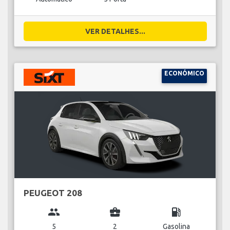
VER DETALHES...
ECONÓMICO
PEUGEOT 208
group
business_center
local_gas_station
5
2
Gasolina