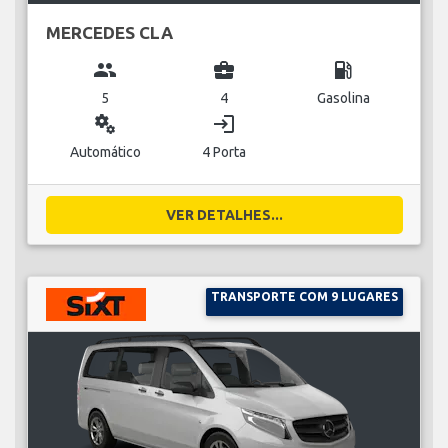
MERCEDES CLA
group
business_center
local_gas_station
5
4
Gasolina
miscellaneous_services
login
Automático
4 Porta
VER DETALHES...
TRANSPORTE COM 9 LUGARES