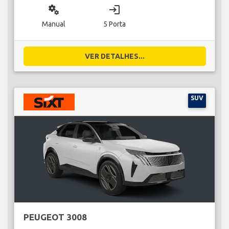
miscellaneous_services
login
Manual
5 Porta
VER DETALHES...
SUV
PEUGEOT 3008