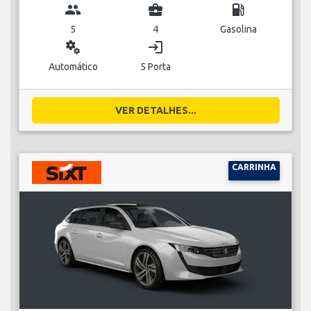
group
business_center
local_gas_station
5
4
Gasolina
miscellaneous_services
login
Automático
5 Porta
VER DETALHES...
CARRINHA