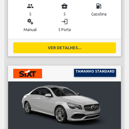
group
business_center
local_gas_station
5
5
Gasolina
miscellaneous_services
login
Manual
5 Porta
VER DETALHES...
TAMANHO STANDARD