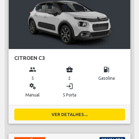
CITROEN C3
group
business_center
local_gas_station
5
2
Gasolina
miscellaneous_services
login
Manual
5 Porta
VER DETALHES...