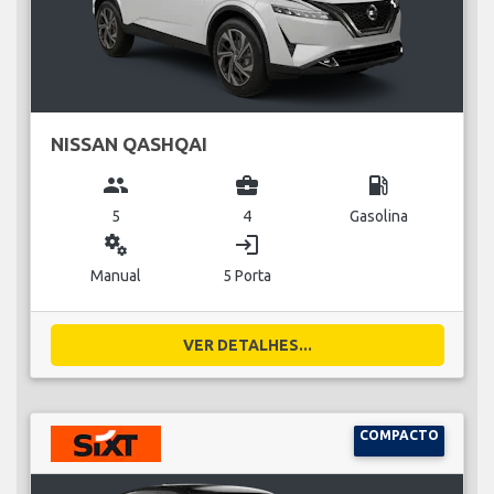
NISSAN QASHQAI
group
business_center
local_gas_station
5
4
Gasolina
miscellaneous_services
login
Manual
5 Porta
VER DETALHES...
COMPACTO