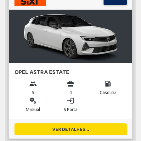
OPEL ASTRA ESTATE
group
business_center
local_gas_station
5
4
Gasolina
miscellaneous_services
login
Manual
5 Porta
VER DETALHES...