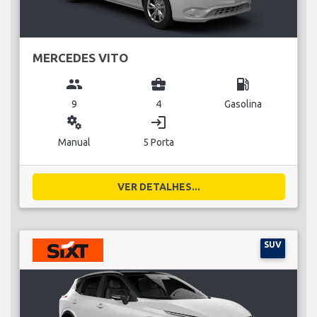
MERCEDES VITO
group
business_center
local_gas_station
9
4
Gasolina
miscellaneous_services
login
Manual
5 Porta
VER DETALHES...
SUV