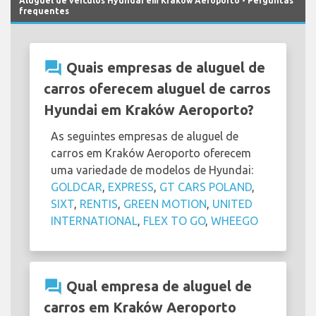
Aluguel de veículos Hyundai em Kraków Aeroporto - Perguntas
frequentes
question_answer
Quais empresas de aluguel de
carros oferecem aluguel de carros
Hyundai em Kraków Aeroporto?
As seguintes empresas de aluguel de
carros em Kraków Aeroporto oferecem
uma variedade de modelos de Hyundai:
GOLDCAR
,
EXPRESS
,
GT CARS POLAND
,
SIXT
,
RENTIS
,
GREEN MOTION
,
UNITED
INTERNATIONAL
,
FLEX TO GO
,
WHEEGO
question_answer
Qual empresa de aluguel de
carros em Kraków Aeroporto