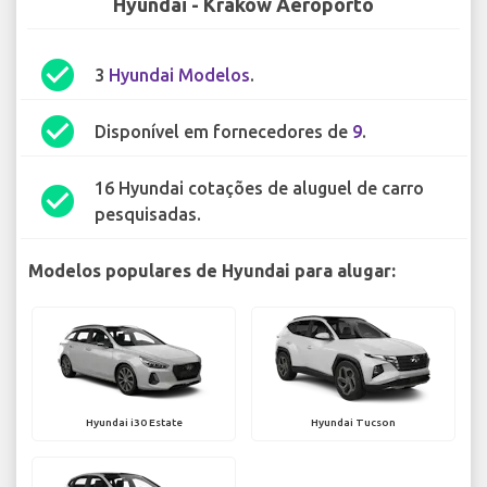
Hyundai - Kraków Aeroporto
check_circle
3
Hyundai Modelos
.
check_circle
Disponível em fornecedores de
9
.
16 Hyundai cotações de aluguel de carro
check_circle
pesquisadas.
Modelos populares de Hyundai para alugar:
Hyundai i30 Estate
Hyundai Tucson