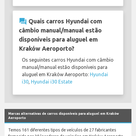
question_answer
Quais carros Hyundai com
câmbio manual/manual estão
disponíveis para aluguel em
Kraków Aeroporto?
Os seguintes carros Hyundai com câmbio
manual/manual estão disponíveis para
aluguel em Kraków Aeroporto:
Hyundai
i30
,
Hyundai i30 Estate
Marcas alternativas de carros disponíveis para aluguel em Kraków
Aeroporto
Temos 161 diferentes tipos de veículos de 27 fabricantes