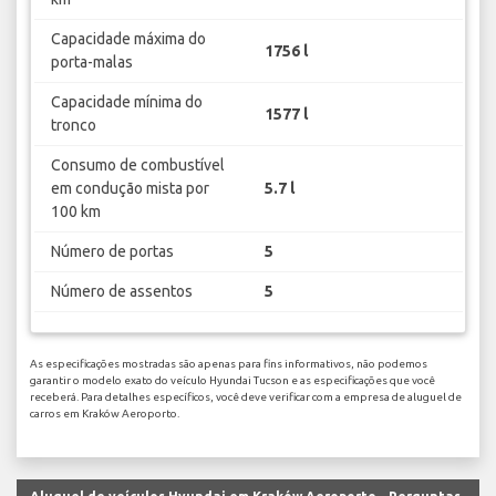
Capacidade máxima do
1756 l
porta-malas
Capacidade mínima do
1577 l
tronco
Consumo de combustível
em condução mista por
5.7 l
100 km
Número de portas
5
Número de assentos
5
As especificações mostradas são apenas para fins informativos, não podemos
garantir o modelo exato do veículo Hyundai Tucson e as especificações que você
receberá. Para detalhes específicos, você deve verificar com a empresa de aluguel de
carros em Kraków Aeroporto.