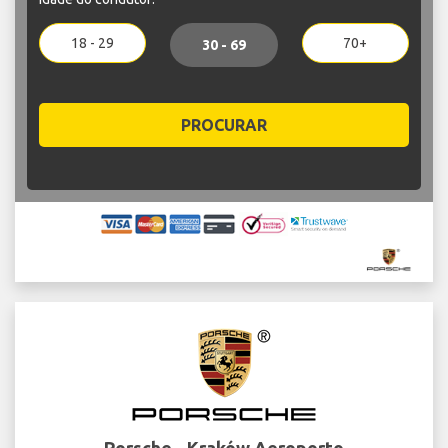
18 - 29
70+
30 - 69
PROCURAR