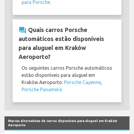
para Porsche
.
question_answer
Quais carros Porsche
automáticos estão disponíveis
para aluguel em Kraków
Aeroporto?
Os seguintes carros Porsche automáticos
estão disponíveis para aluguel em
Kraków Aeroporto:
Porsche Cayenne
,
Porsche Panamera
Marcas alternativas de carros disponíveis para aluguel em Kraków
Aeroporto