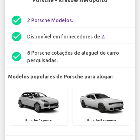
Porsche - Kraków Aeroporto
check_circle
2
Porsche Modelos
.
check_circle
Disponível em fornecedores de
2
.
6 Porsche cotações de aluguel de carro
check_circle
pesquisadas.
Modelos populares de Porsche para alugar:
Porsche Cayenne
Porsche Panamera