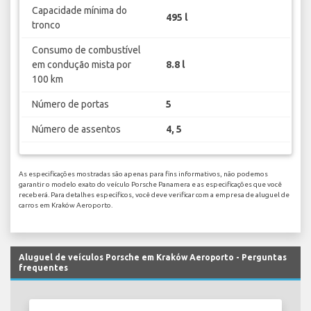
Capacidade mínima do
495 l
tronco
Consumo de combustível
em condução mista por
8.8 l
100 km
Número de portas
5
Número de assentos
4, 5
As especificações mostradas são apenas para fins informativos, não podemos
garantir o modelo exato do veículo Porsche Panamera e as especificações que você
receberá. Para detalhes específicos, você deve verificar com a empresa de aluguel de
carros em Kraków Aeroporto.
Aluguel de veículos Porsche em Kraków Aeroporto - Perguntas
frequentes