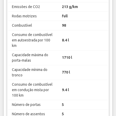
Emissões de CO2
213 g/km
Rodas motrizes
full
Combustível
98
Consumo de combustível
em autoestrada por 100
8.4 l
km
Capacidade máxima do
1710 l
porta-malas
Capacidade mínima do
770 l
tronco
Consumo de combustível
em condução mista por
9.4 l
100 km
Número de portas
5
Número de assentos
5