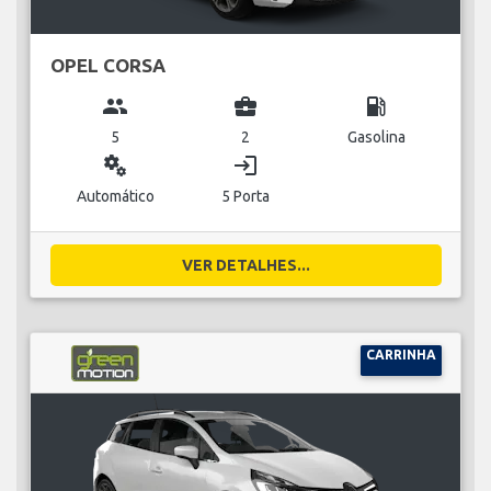
OPEL CORSA
group
business_center
local_gas_station
5
2
Gasolina
miscellaneous_services
login
Automático
5 Porta
VER DETALHES...
CARRINHA