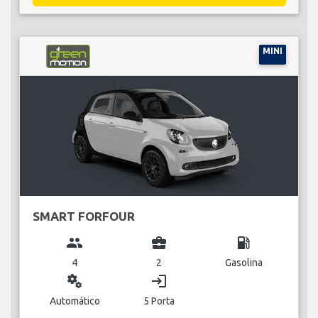
MINI
SMART FORFOUR
group
business_center
local_gas_station
4
2
Gasolina
miscellaneous_services
login
Automático
5 Porta