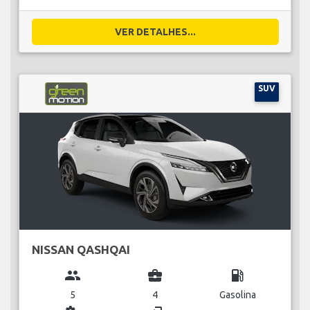
VER DETALHES...
SUV
NISSAN QASHQAI
group
business_center
local_gas_station
5
4
Gasolina