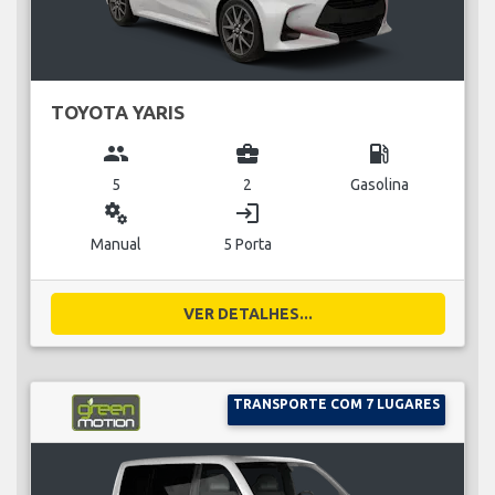
TOYOTA YARIS
group
business_center
local_gas_station
5
2
Gasolina
miscellaneous_services
login
Manual
5 Porta
VER DETALHES...
TRANSPORTE COM 7 LUGARES