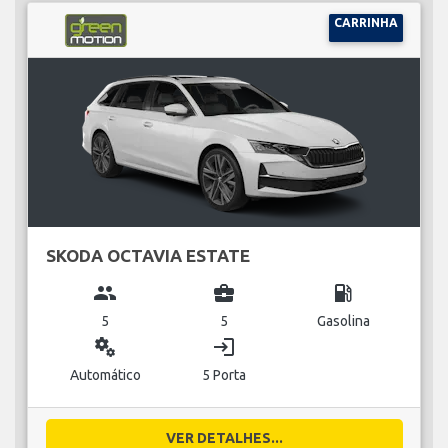
CARRINHA
SKODA OCTAVIA ESTATE
group
business_center
local_gas_station
5
5
Gasolina
miscellaneous_services
login
Automático
5 Porta
VER DETALHES...