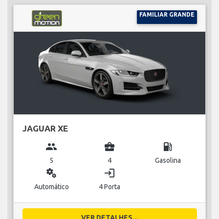
FAMILIAR GRANDE
JAGUAR XE
group
business_center
local_gas_station
5
4
Gasolina
miscellaneous_services
login
Automático
4 Porta
VER DETALHES...