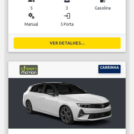
5
3
Gasolina
miscellaneous_services
login
Manual
5 Porta
VER DETALHES...
CARRINHA