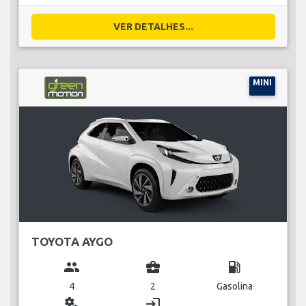
VER DETALHES...
MINI
TOYOTA AYGO
group
business_center
local_gas_station
4
2
Gasolina
miscellaneous_services
login