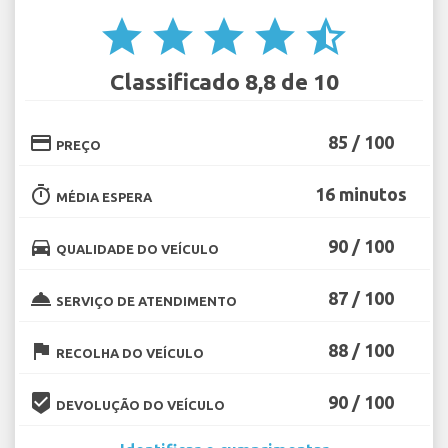
star
star
star
star
star_half
Classificado 8,8 de 10
credit_card
85 / 100
PREÇO
timer
16 minutos
MÉDIA ESPERA
directions_car
90 / 100
QUALIDADE DO VEÍCULO
room_service
87 / 100
SERVIÇO DE ATENDIMENTO
flag
88 / 100
RECOLHA DO VEÍCULO
beenhere
90 / 100
DEVOLUÇÃO DO VEÍCULO