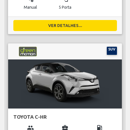
Manual
5 Porta
VER DETALHES...
SUV
TOYOTA C-HR
group
business_center
local_gas_station