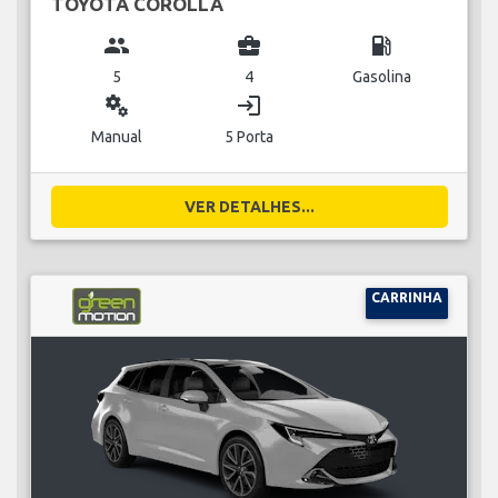
TOYOTA COROLLA
group
business_center
local_gas_station
5
4
Gasolina
miscellaneous_services
login
Manual
5 Porta
VER DETALHES...
CARRINHA