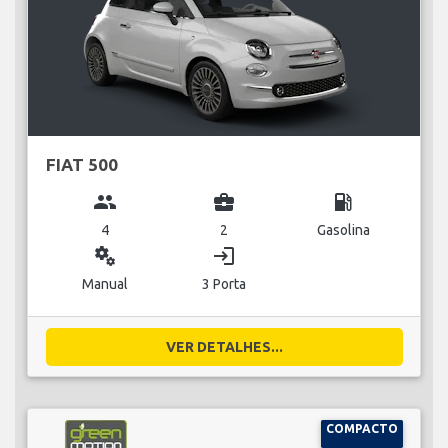
FIAT 500
group
business_center
local_gas_station
4
2
Gasolina
miscellaneous_services
login
Manual
3 Porta
VER DETALHES...
COMPACTO