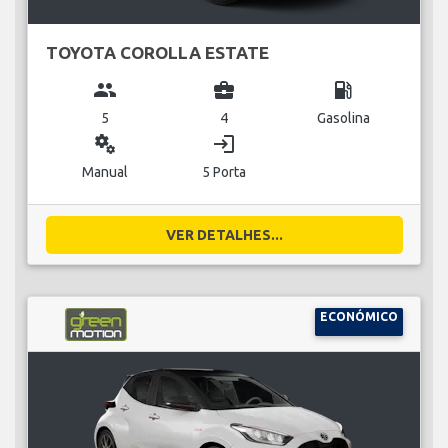
TOYOTA COROLLA ESTATE
group
business_center
local_gas_station
5
4
Gasolina
miscellaneous_services
login
Manual
5 Porta
VER DETALHES...
ECONÓMICO