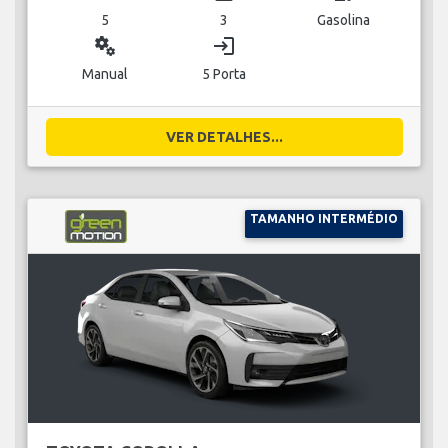
5
3
Gasolina
miscellaneous_services
login
Manual
5 Porta
VER DETALHES...
TAMANHO INTERMÉDIO