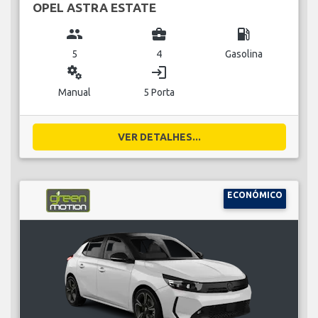
OPEL ASTRA ESTATE
group
business_center
local_gas_station
5
4
Gasolina
miscellaneous_services
login
Manual
5 Porta
VER DETALHES...
ECONÓMICO