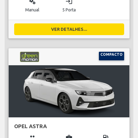
miscellaneous_services
login
Manual
5 Porta
VER DETALHES...
COMPACTO
OPEL ASTRA
group
business_center
local_gas_station