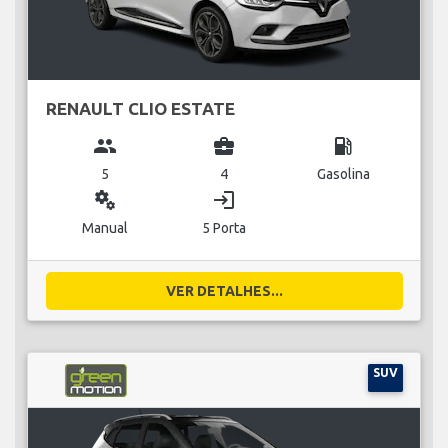
RENAULT CLIO ESTATE
group
business_center
local_gas_station
5
4
Gasolina
miscellaneous_services
login
Manual
5 Porta
VER DETALHES...
SUV