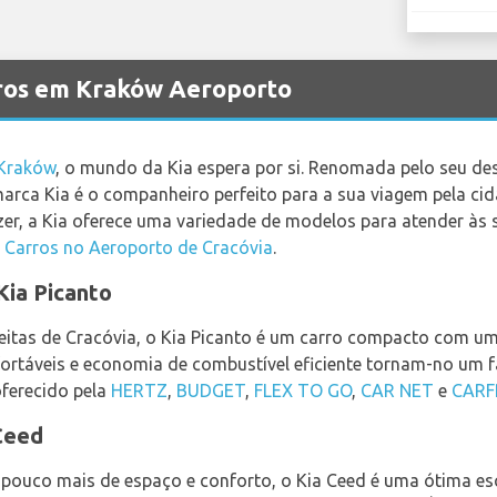
rros em Kraków Aeroporto
Kraków
, o mundo da Kia espera por si. Renomada pelo seu des
arca Kia é o companheiro perfeito para a sua viagem pela cida
zer, a Kia oferece uma variedade de modelos para atender às
 Carros no Aeroporto de Cracóvia
.
ia Picanto
treitas de Cracóvia, o Kia Picanto é um carro compacto com u
rtáveis e economia de combustível eficiente tornam-no um fav
oferecido pela
HERTZ
,
BUDGET
,
FLEX TO GO
,
CAR NET
e
CARF
 Ceed
pouco mais de espaço e conforto, o Kia Ceed é uma ótima esc