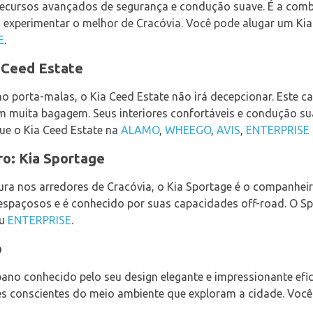
 recursos avançados de segurança e condução suave. É a combi
 experimentar o melhor de Cracóvia. Você pode alugar um Ki
E
.
a Ceed Estate
 porta-malas, o Kia Ceed Estate não irá decepcionar. Este car
om muita bagagem. Seus interiores confortáveis e condução s
gue o Kia Ceed Estate na
ALAMO
,
WHEEGO
,
AVIS
,
ENTERPRISE
o: Kia Sportage
ra nos arredores de Cracóvia, o Kia Sportage é o companheir
 espaçosos e é conhecido por suas capacidades off-road. O Sp
u
ENTERPRISE
.
o
rbano conhecido pelo seu design elegante e impressionante efic
es conscientes do meio ambiente que exploram a cidade. Você