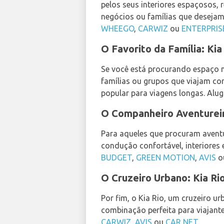
pelos seus interiores espaçosos,
negócios ou famílias que desejam
WHEEGO
,
CARWIZ
ou
ENTERPRIS
O Favorito da Família: Ki
Se você está procurando espaço no
famílias ou grupos que viajam c
popular para viagens longas. Alu
O Companheiro Aventureir
Para aqueles que procuram aventu
condução confortável, interiores
BUDGET
,
GREEN MOTION
,
AVIS
o
O Cruzeiro Urbano: Kia Ri
Por fim, o Kia Rio, um cruzeiro u
combinação perfeita para viajant
CARWIZ
,
AVIS
ou
CAR NET
.