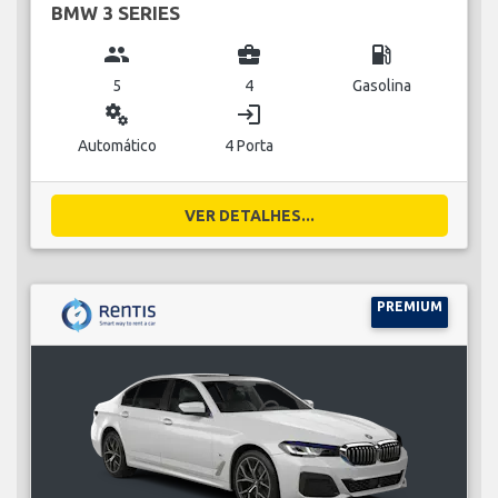
BMW 3 SERIES
group
business_center
local_gas_station
5
4
Gasolina
miscellaneous_services
login
Automático
4 Porta
VER DETALHES...
PREMIUM