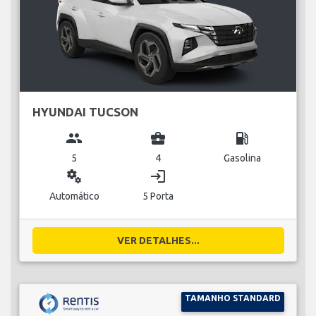
HYUNDAI TUCSON
group
business_center
local_gas_station
5
4
Gasolina
miscellaneous_services
login
Automático
5 Porta
VER DETALHES...
TAMANHO STANDARD