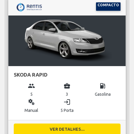
COMPACTO
SKODA RAPID
group
business_center
local_gas_station
5
3
Gasolina
miscellaneous_services
login
Manual
5 Porta
VER DETALHES...