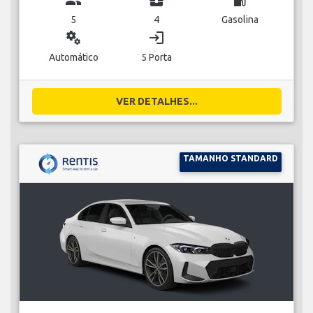
5
4
Gasolina
miscellaneous_services
login
Automático
5 Porta
VER DETALHES...
TAMANHO STANDARD