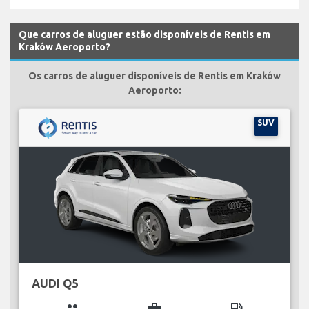
Que carros de aluguer estão disponíveis de Rentis em
Kraków Aeroporto?
Os carros de aluguer disponíveis de Rentis em Kraków
Aeroporto:
SUV
AUDI Q5
group
business_center
local_gas_station