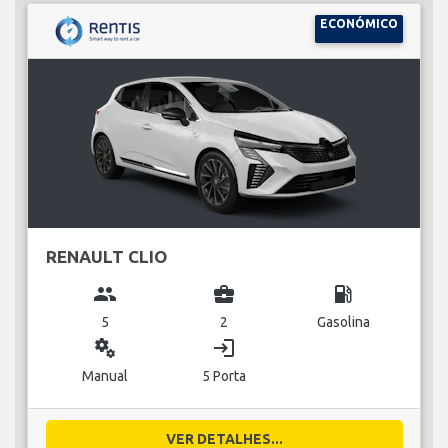
ECONÓMICO
RENAULT CLIO
group
business_center
local_gas_station
5
2
Gasolina
miscellaneous_services
login
Manual
5 Porta
VER DETALHES...