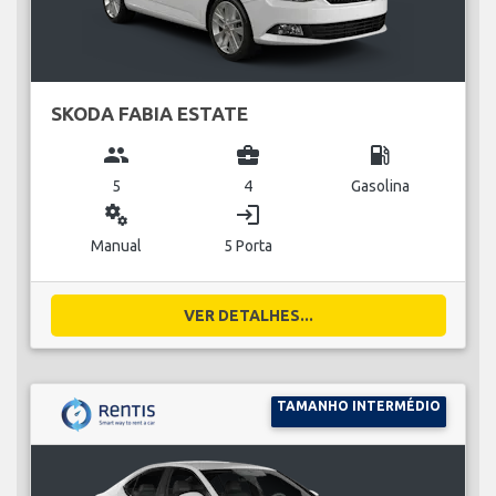
SKODA FABIA ESTATE
group
business_center
local_gas_station
5
4
Gasolina
miscellaneous_services
login
Manual
5 Porta
VER DETALHES...
TAMANHO INTERMÉDIO