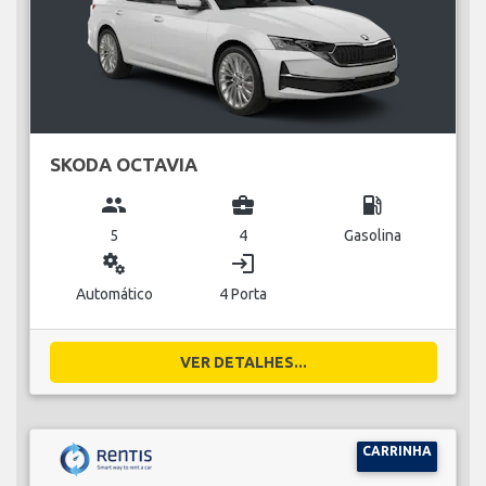
SKODA OCTAVIA
group
business_center
local_gas_station
5
4
Gasolina
miscellaneous_services
login
Automático
4 Porta
VER DETALHES...
CARRINHA