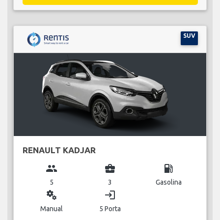
SUV
RENAULT KADJAR
group
business_center
local_gas_station
5
3
Gasolina
miscellaneous_services
login
Manual
5 Porta