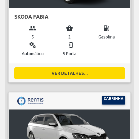
SKODA FABIA
group
business_center
local_gas_station
5
2
Gasolina
miscellaneous_services
login
Automático
5 Porta
VER DETALHES...
CARRINHA