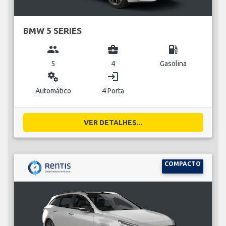
BMW 5 SERIES
group
business_center
local_gas_station
5
4
Gasolina
miscellaneous_services
login
Automático
4 Porta
VER DETALHES...
COMPACTO