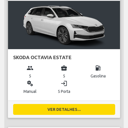
SKODA OCTAVIA ESTATE
group
business_center
local_gas_station
5
5
Gasolina
miscellaneous_services
login
Manual
5 Porta
VER DETALHES...