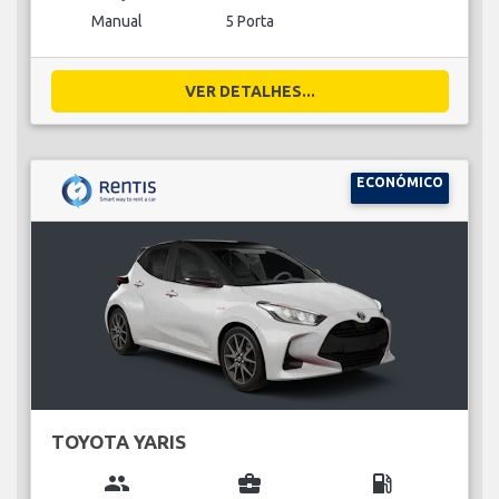
Manual
5 Porta
VER DETALHES...
ECONÓMICO
TOYOTA YARIS
group
business_center
local_gas_station