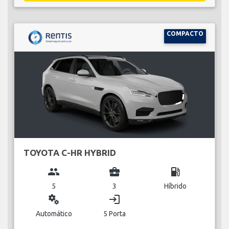
COMPACTO
TOYOTA C-HR HYBRID
group
business_center
local_gas_station
5
3
Híbrido
miscellaneous_services
login
Automático
5 Porta