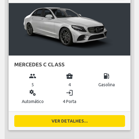
MERCEDES C CLASS
group
business_center
local_gas_station
5
4
Gasolina
miscellaneous_services
login
Automático
4 Porta
VER DETALHES...