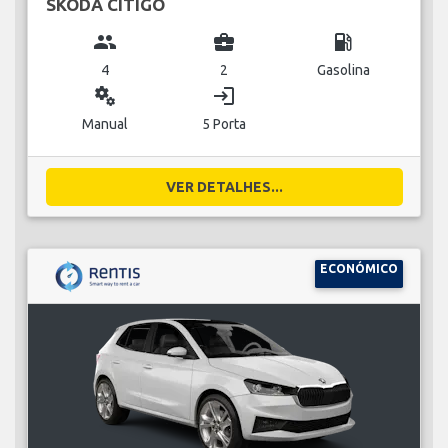
SKODA CITIGO
group
business_center
local_gas_station
4
2
Gasolina
miscellaneous_services
login
Manual
5 Porta
VER DETALHES...
ECONÓMICO