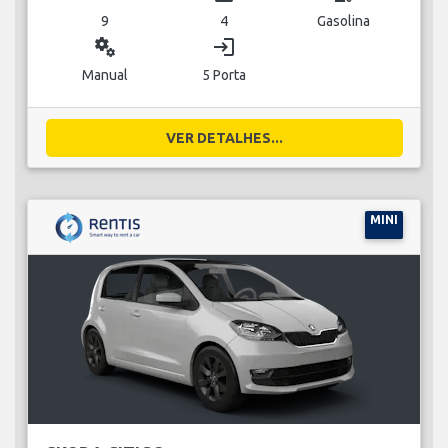
9
4
Gasolina
miscellaneous_services
login
Manual
5 Porta
VER DETALHES...
MINI