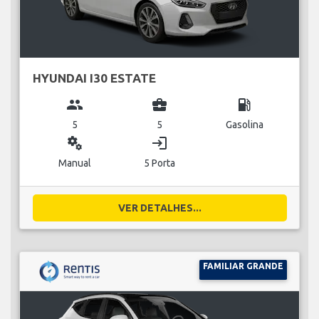
HYUNDAI I30 ESTATE
group
business_center
local_gas_station
5
5
Gasolina
miscellaneous_services
login
Manual
5 Porta
VER DETALHES...
FAMILIAR GRANDE