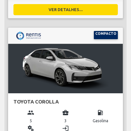
VER DETALHES...
COMPACTO
TOYOTA COROLLA
group
business_center
local_gas_station
5
3
Gasolina
miscellaneous_services
login