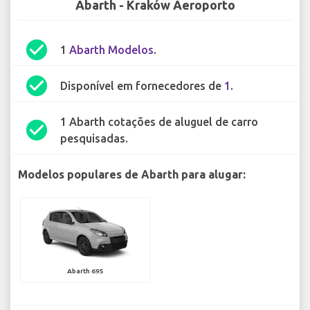
Abarth - Kraków Aeroporto
check_circle
1
Abarth Modelos
.
check_circle
Disponível em fornecedores de
1
.
1 Abarth cotações de aluguel de carro
check_circle
pesquisadas.
Modelos populares de Abarth para alugar:
Abarth 695