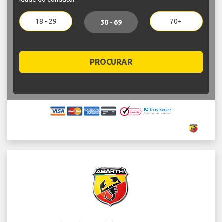
18 - 29
70+
30 - 69
PROCURAR