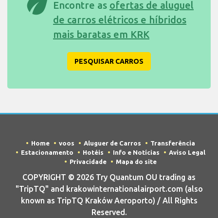
eco
Encontre as
ofertas de aluguel
de carros elétricos e híbridos
mais baratas em KRK
PESQUISAR CARROS
Home
voos
Aluguer de Carros
Transferência
Estacionamento
Hotéis
Info e Notícias
Aviso Legal
Privacidade
Mapa do site
COPYRIGHT © 2026 Try Quantum OU trading as
"TripTQ" and krakowinternationalairport.com (also
known as TripTQ Kraków Aeroporto) / All Rights
Reserved.