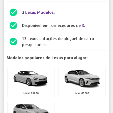
check_circle
3
Lexus Modelos
.
check_circle
Disponível em fornecedores de
3
.
13 Lexus cotações de aluguel de carro
check_circle
pesquisadas.
Modelos populares de Lexus para alugar:
Lexus GS200
Lexus IS200