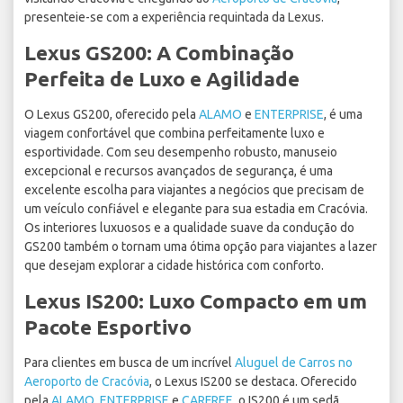
presenteie-se com a experiência requintada da Lexus.
Lexus GS200: A Combinação
Perfeita de Luxo e Agilidade
O Lexus GS200, oferecido pela
ALAMO
e
ENTERPRISE
, é uma
viagem confortável que combina perfeitamente luxo e
esportividade. Com seu desempenho robusto, manuseio
excepcional e recursos avançados de segurança, é uma
excelente escolha para viajantes a negócios que precisam de
um veículo confiável e elegante para sua estadia em Cracóvia.
Os interiores luxuosos e a qualidade suave da condução do
GS200 também o tornam uma ótima opção para viajantes a lazer
que desejam explorar a cidade histórica com conforto.
Lexus IS200: Luxo Compacto em um
Pacote Esportivo
Para clientes em busca de um incrível
Aluguel de Carros no
Aeroporto de Cracóvia
, o Lexus IS200 se destaca. Oferecido
pela
ALAMO
,
ENTERPRISE
e
CARFREE
, o IS200 é um sedã