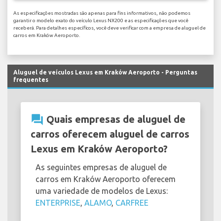
As especificações mostradas são apenas para fins informativos, não podemos
garantir o modelo exato do veículo Lexus NX200 e as especificações que você
receberá. Para detalhes específicos, você deve verificar com a empresa de aluguel de
carros em Kraków Aeroporto.
Aluguel de veículos Lexus em Kraków Aeroporto - Perguntas
frequentes
question_answer
Quais empresas de aluguel de
carros oferecem aluguel de carros
Lexus em Kraków Aeroporto?
As seguintes empresas de aluguel de
carros em Kraków Aeroporto oferecem
uma variedade de modelos de Lexus:
ENTERPRISE
,
ALAMO
,
CARFREE