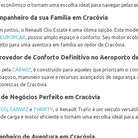
 econômico o tornam uma escolha ideal para navegar pelas e
mpanheiro da sua Família em Cracóvia
m juntos, o Renault Clio Estate é uma ótima opção. Este mode
EUROPCAR
, possui amplo espaço e conforto. Seu motor ecolo
eito para uma aventura em família ao redor de Cracóvia.
rovedor de Conforto Definitivo no Aeroporto d
o pela
CARWIZ
, é construído para aqueles que priorizam o con
 espaçoso, manuseio suave e recursos avançados de segurança
torescas de Cracóvia.
o de Negócios Perfeito em Cracóvia
EGO
,
CARWIZ
e
THRIFTY
, o Renault Trafic é um veículo versátil
de carga e motor eficiente o tornam uma escolha ideal para 
anheiro de Aventura em Cracóvia