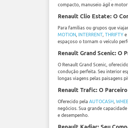
compacto, manuseio ágil e motor
Renault Clio Estate: O Co
Para famílias ou grupos que viaja
MOTION
,
INTERRENT
,
THRIFTY
e
espaçoso o tornam o veículo perf
Renault Grand Scenic: O P
O Renault Grand Scenic, oferecid
condução perfeita. Seu interior
longas viagens pelas paisagens pi
Renault Trafic: O Parceir
Oferecido pela
AUTOCASH
,
WHE
negócios. Sua grande capacidade 
e desempenho.
Renault Kadjar: Seu Comp