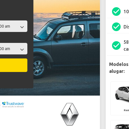
check_circle
1
check_circle
Di
58
check_circle
ca
Modelos 
alugar:
Ren