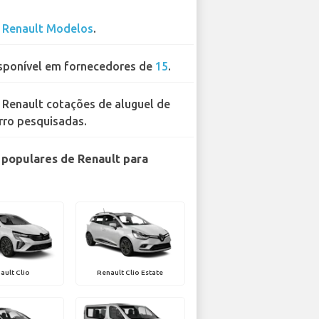
0
Renault Modelos
.
sponível em fornecedores de
15
.
 Renault cotações de aluguel de
rro pesquisadas.
populares de Renault para
ault Clio
Renault Clio Estate