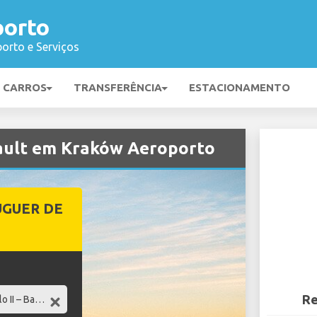
porto
orto e Serviços
E CARROS
TRANSFERÊNCIA
ESTACIONAMENTO
nault em Kraków Aeroporto
UGUER DE
Re