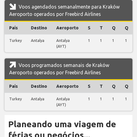
Voos agendados semanalmente para Kraków
Aeroporto operados por Freebird Airlines
País
Destino
Aeroporto
S
T
Q
Q
Turkey
Antalya
Antalya
1
1
1
1
(AYT)
Voos programados semanais de Kraków
Aeroporto operados por Freebird Airlines
País
Destino
Aeroporto
S
T
Q
Q
Turkey
Antalya
Antalya
1
1
1
1
(AYT)
Planeando uma viagem de
férias ou negócios...