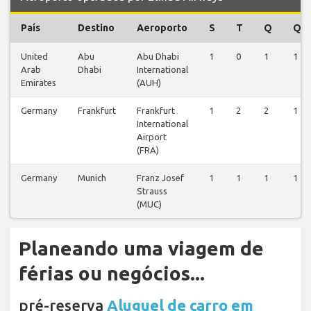
País
Destino
Aeroporto
S
T
Q
Q
United
Abu
Abu Dhabi
1
0
1
1
Arab
Dhabi
International
Emirates
(AUH)
Germany
Frankfurt
Frankfurt
1
2
2
1
International
Airport
(FRA)
Germany
Munich
Franz Josef
1
1
1
1
Strauss
(MUC)
Planeando uma viagem de
férias ou negócios...
pré-reserva
Aluguel de carro em