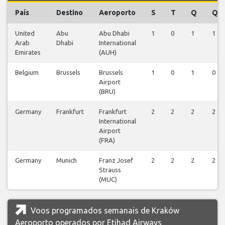
País
Destino
Aeroporto
S
T
Q
Q
United
Abu
Abu Dhabi
1
0
1
1
Arab
Dhabi
International
Emirates
(AUH)
Belgium
Brussels
Brussels
1
0
1
0
Airport
(BRU)
Germany
Frankfurt
Frankfurt
2
2
2
2
International
Airport
(FRA)
Germany
Munich
Franz Josef
2
2
2
2
Strauss
(MUC)
Voos programados semanais de Kraków
Aeroporto operados por Etihad Airways