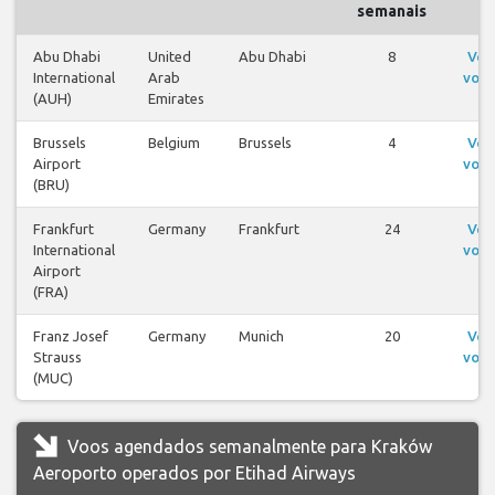
semanais
Abu Dhabi
United
Abu Dhabi
8
Ver
International
Arab
voos
(AUH)
Emirates
Brussels
Belgium
Brussels
4
Ver
Airport
voos
(BRU)
Frankfurt
Germany
Frankfurt
24
Ver
International
voos
Airport
(FRA)
Franz Josef
Germany
Munich
20
Ver
Strauss
voos
(MUC)
Voos agendados semanalmente para Kraków
Aeroporto operados por Etihad Airways