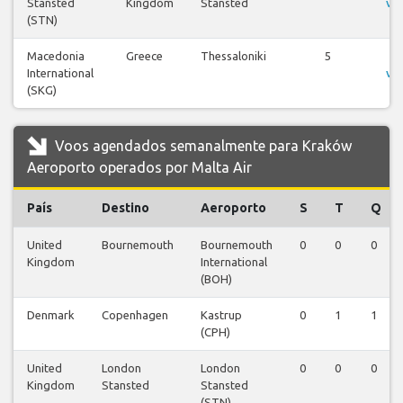
Stansted
Kingdom
Stansted
vo
(STN)
Macedonia
Greece
Thessaloniki
5
Ve
International
vo
(SKG)
Voos agendados semanalmente para Kraków
Aeroporto operados por Malta Air
País
Destino
Aeroporto
S
T
Q
United
Bournemouth
Bournemouth
0
0
0
Kingdom
International
(BOH)
Denmark
Copenhagen
Kastrup
0
1
1
(CPH)
United
London
London
0
0
0
Kingdom
Stansted
Stansted
(STN)