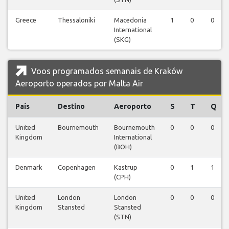
Greece
Thessaloniki
Macedonia
1
0
0
International
(SKG)
Voos programados semanais de Kraków
Aeroporto operados por Malta Air
País
Destino
Aeroporto
S
T
Q
United
Bournemouth
Bournemouth
0
0
0
Kingdom
International
(BOH)
Denmark
Copenhagen
Kastrup
0
1
1
(CPH)
United
London
London
0
0
0
Kingdom
Stansted
Stansted
(STN)