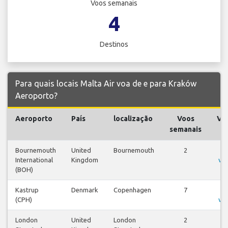
Voos semanais
4
Destinos
Para quais locais Malta Air voa de e para Kraków
Aeroporto?
Aeroporto
País
localização
Voos
Vo
semanais
Bournemouth
United
Bournemouth
2
Ve
International
Kingdom
vo
(BOH)
Kastrup
Denmark
Copenhagen
7
Ve
(CPH)
vo
London
United
London
2
Ve