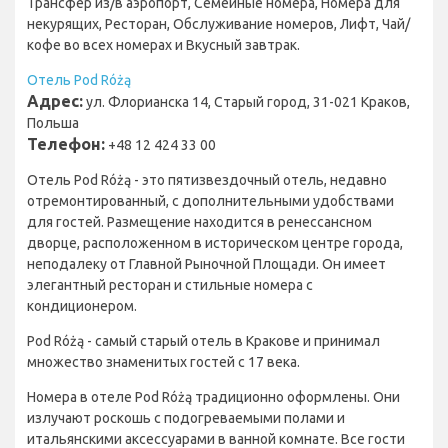
Трансфер из/в аэропорт, Семейные номера, Номера для
некурящих, Ресторан, Обслуживание номеров, Лифт, Чай/
кофе во всех номерах и Вкусный завтрак.
Отель Pod Różą
Адрес:
ул. Флорианска 14, Старый город, 31-021 Краков,
Польша
Телефон:
+48 12 424 33 00
Отель Pod Różą - это пятизвездочный отель, недавно
отремонтированный, с дополнительными удобствами
для гостей. Размещение находится в ренессансном
дворце, расположенном в историческом центре города,
неподалеку от Главной Рыночной Площади. Он имеет
элегантный ресторан и стильные номера с
кондиционером.
Pod Różą - самый старый отель в Кракове и принимал
множество знаменитых гостей с 17 века.
Номера в отеле Pod Różą традиционно оформлены. Они
излучают роскошь с подогреваемыми полами и
итальянскими аксессуарами в ванной комнате. Все гости