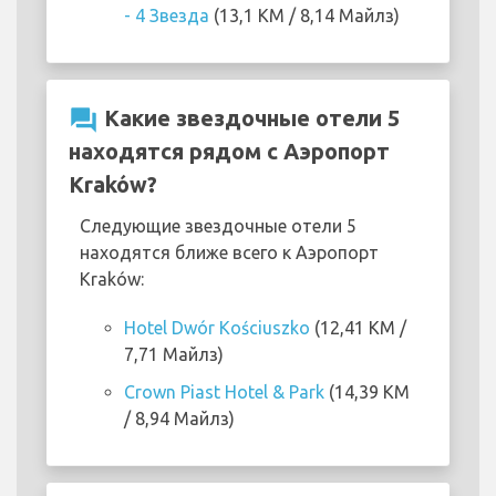
- 4 Звезда
(13,1 KM / 8,14 Майлз)
question_answer
Какие звездочные отели 5
находятся рядом с Аэропорт
Kraków?
Следующие звездочные отели 5
находятся ближе всего к Аэропорт
Kraków:
Hotel Dwór Kościuszko
(12,41 KM /
7,71 Майлз)
Crown Piast Hotel & Park
(14,39 KM
/ 8,94 Майлз)