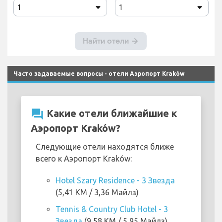
Часто задаваемые вопросы - отели Аэропорт Kraków
question_answer
Какие отели ближайшие к
Аэропорт Kraków?
Следующие отели находятся ближе
всего к Аэропорт Kraków:
Hotel Szary Residence - 3 Звезда
(5,41 KM / 3,36 Майлз)
Tennis & Country Club Hotel - 3
Звезда
(9,58 KM / 5,95 Майлз)