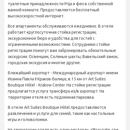
туалетные принадлежности Prija и фен в собственной
ванной комнате. Предоставляется бесплатный
высокоскоростной интернет.
Все апартаменты обслуживаются ежедневно. В отеле
работает круглосуточная стойка регистрации,
экскурсионное бюро и удобства для гостей с
ограниченными возможностями. Сотрудники стойки
регистрации помогут вам забронировать обязательные
экскурсии: Освенцим, Соляные шахты, Вавельский замок,
городская экскурсия и многие другие.
Ближайший аэропорт - Международный аэропорт имени
Иоанна Павла II Краков-Балице, в 15 км от Art Suites
Boutique Hôtel - Krakow Center. На стойке регистрации
предлагается услуга трансфера из/в аэропорт. На
территории отеля есть подземная парковка.
В отеле Art Suites Boutique Hôtel предоставляются
развлечения и услуги для семей, такие как настольные
игры и головоломки.
На территории отеля есть один ресторан, a'Bracciate, где