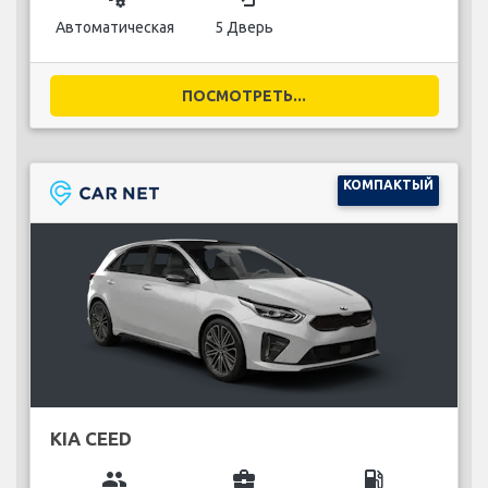
Автоматическая
5 Дверь
ПОСМОТРЕТЬ...
КОМПАКТЫЙ
KIA CEED
group
business_center
local_gas_station