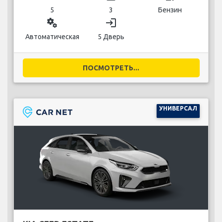
5
3
Бензин
miscellaneous_services
login
Автоматическая
5 Дверь
ПОСМОТРЕТЬ...
УНИВЕРСАЛ