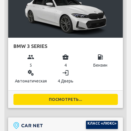
BMW 3 SERIES
group
business_center
local_gas_station
5
4
Бензин
miscellaneous_services
login
Автоматическая
4 Дверь
ПОСМОТРЕТЬ...
КЛАСС «ЛЮКС»