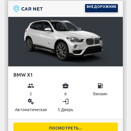
ВНЕДОРОЖНИК
BMW X1
group
business_center
local_gas_station
5
6
Бензин
miscellaneous_services
login
Автоматическая
5 Дверь
ПОСМОТРЕТЬ...