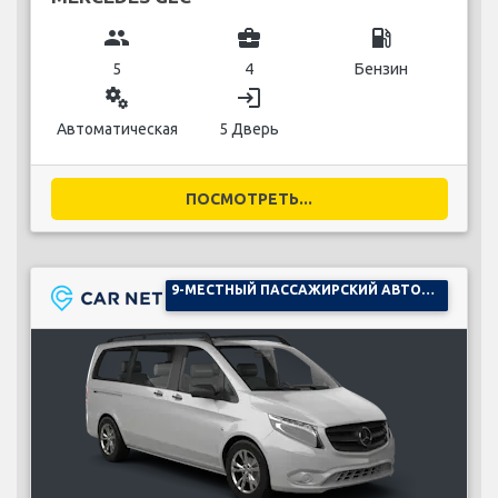
group
business_center
local_gas_station
5
4
Бензин
miscellaneous_services
login
Автоматическая
5 Дверь
ПОСМОТРЕТЬ...
9-МЕСТНЫЙ ПАССАЖИРСКИЙ АВТОМОБИЛЬ