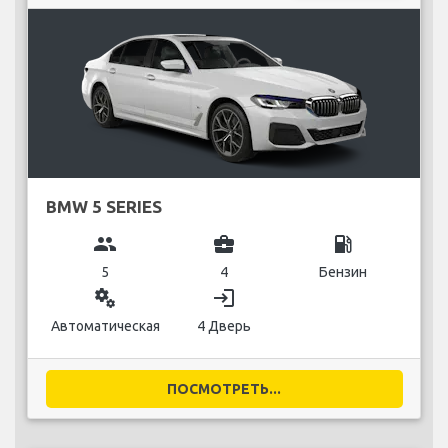
BMW 5 SERIES
group
business_center
local_gas_station
5
4
Бензин
miscellaneous_services
login
Автоматическая
4 Дверь
ПОСМОТРЕТЬ...