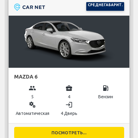
СРЕДНЕГАБАРИТ.
MAZDA 6
group
business_center
local_gas_station
5
4
Бензин
miscellaneous_services
login
Автоматическая
4 Дверь
ПОСМОТРЕТЬ...