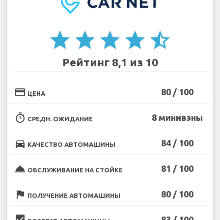
star
star
star
star
star_half
Рейтинг 8,1 из 10
credit_card
80 / 100
ЦЕНА
timer
8 минивэны
СРЕДН. ОЖИДАНИЕ
directions_car
84 / 100
КАЧЕСТВО АВТОМАШИНЫ
room_service
81 / 100
ОБСЛУЖИВАНИЕ НА СТОЙКЕ
flag
80 / 100
ПОЛУЧЕНИЕ АВТОМАШИНЫ
beenhere
83 / 100