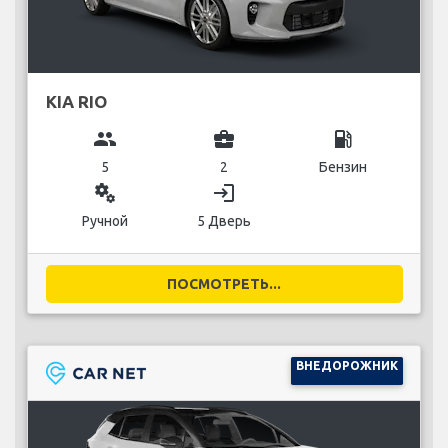
KIA RIO
group
business_center
local_gas_station
5
2
Бензин
miscellaneous_services
login
Ручной
5 Дверь
ПОСМОТРЕТЬ...
ВНЕДОРОЖНИК