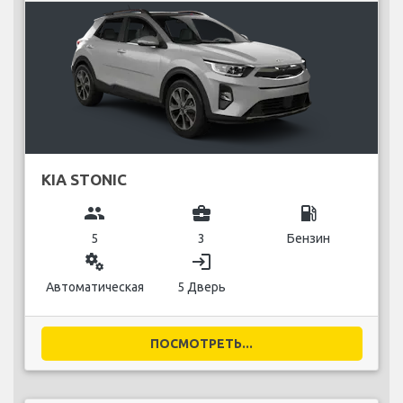
KIA STONIC
group
business_center
local_gas_station
5
3
Бензин
miscellaneous_services
login
Автоматическая
5 Дверь
ПОСМОТРЕТЬ...