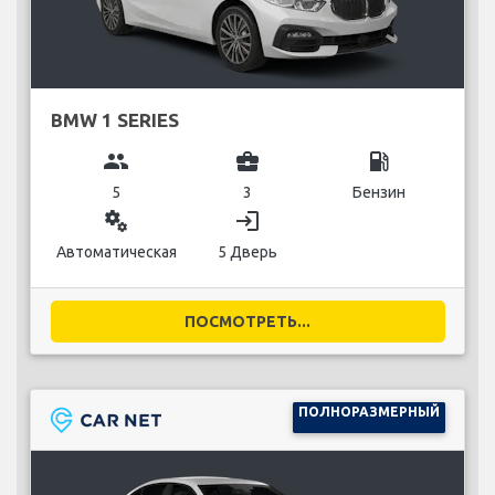
BMW 1 SERIES
group
business_center
local_gas_station
5
3
Бензин
miscellaneous_services
login
Автоматическая
5 Дверь
ПОСМОТРЕТЬ...
ПОЛНОРАЗМЕРНЫЙ