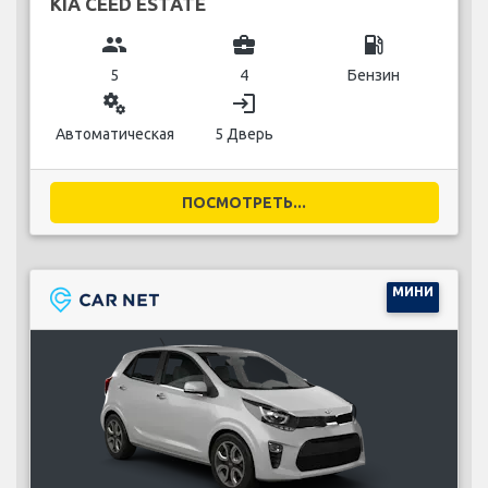
KIA CEED ESTATE
group
business_center
local_gas_station
5
4
Бензин
miscellaneous_services
login
Автоматическая
5 Дверь
ПОСМОТРЕТЬ...
МИНИ