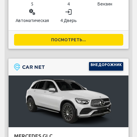
5
4
Бензин
miscellaneous_services
login
Автоматическая
4 Дверь
ПОСМОТРЕТЬ...
ВНЕДОРОЖНИК
MERCEDES GLC