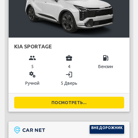
KIA SPORTAGE
group
business_center
local_gas_station
5
4
Бензин
miscellaneous_services
login
Ручной
5 Дверь
ПОСМОТРЕТЬ...
ВНЕДОРОЖНИК