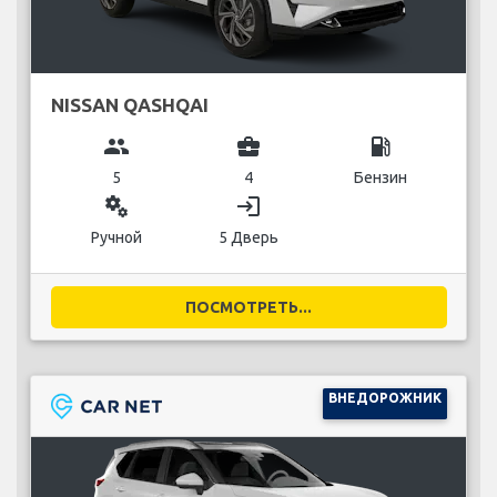
NISSAN QASHQAI
group
business_center
local_gas_station
5
4
Бензин
miscellaneous_services
login
Ручной
5 Дверь
ПОСМОТРЕТЬ...
ВНЕДОРОЖНИК