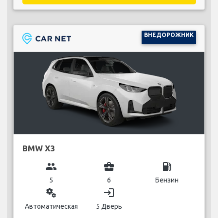
ВНЕДОРОЖНИК
BMW X3
group
business_center
local_gas_station
5
6
Бензин
miscellaneous_services
login
Автоматическая
5 Дверь