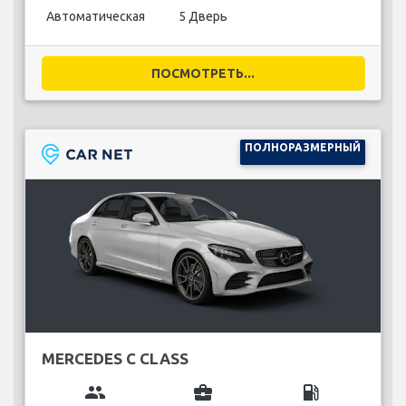
Автоматическая
5 Дверь
ПОСМОТРЕТЬ...
ПОЛНОРАЗМЕРНЫЙ
MERCEDES C CLASS
group
business_center
local_gas_station