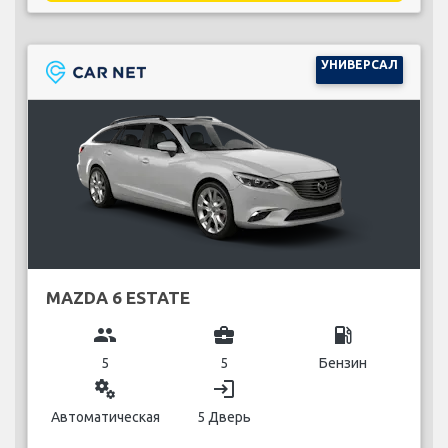
УНИВЕРСАЛ
MAZDA 6 ESTATE
group
business_center
local_gas_station
5
5
Бензин
miscellaneous_services
login
Автоматическая
5 Дверь