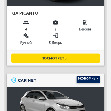
KIA PICANTO
group
business_center
local_gas_station
4
2
Бензин
miscellaneous_services
login
Ручной
5 Дверь
ПОСМОТРЕТЬ...
ЭКОНОМНЫЙ