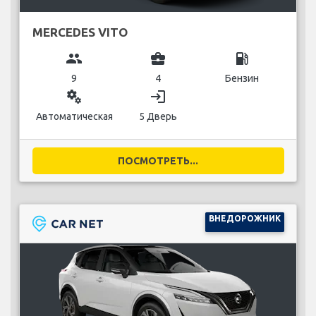
MERCEDES VITO
group
business_center
local_gas_station
9
4
Бензин
miscellaneous_services
login
Автоматическая
5 Дверь
ПОСМОТРЕТЬ...
ВНЕДОРОЖНИК