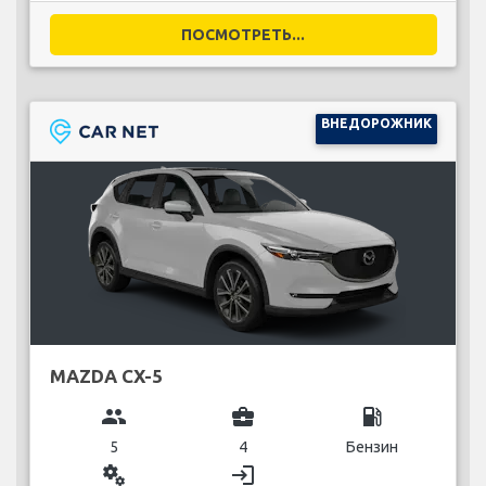
ПОСМОТРЕТЬ...
ВНЕДОРОЖНИК
MAZDA CX-5
group
business_center
local_gas_station
5
4
Бензин
miscellaneous_services
login