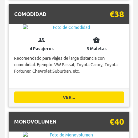
€38
COMODIDAD
group
business_center
4 Pasajeros
3 Maletas
Recomendado para viajes de larga distancia con
comodidad. Ejemplo: VW Passat, Toyota Camry, Toyota
Fortuner, Chevrolet Suburban, etc.
VER...
€40
MONOVOLUMEN