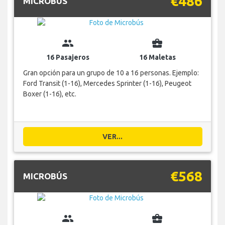
€486
MICROBÚS
group
business_center
16 Pasajeros
16 Maletas
Gran opción para un grupo de 10 a 16 personas. Ejemplo:
Ford Transit (1-16), Mercedes Sprinter (1-16), Peugeot
Boxer (1-16), etc.
VER...
€568
MICROBÚS
group
business_center