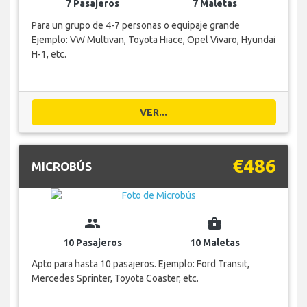
7 Pasajeros
7 Maletas
Para un grupo de 4-7 personas o equipaje grande
Ejemplo: VW Multivan, Toyota Hiace, Opel Vivaro, Hyundai
H-1, etc.
VER...
€486
MICROBÚS
group
business_center
10 Pasajeros
10 Maletas
Apto para hasta 10 pasajeros. Ejemplo: Ford Transit,
Mercedes Sprinter, Toyota Coaster, etc.