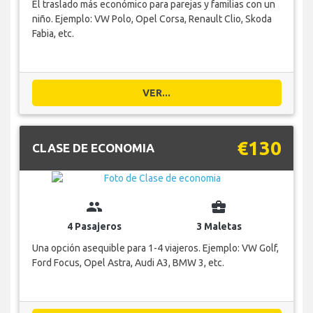
El traslado más económico para parejas y familias con un
niño. Ejemplo: VW Polo, Opel Corsa, Renault Clio, Skoda
Fabia, etc.
VER...
€130
CLASE DE ECONOMIA
group
business_center
4 Pasajeros
3 Maletas
Una opción asequible para 1-4 viajeros. Ejemplo: VW Golf,
Ford Focus, Opel Astra, Audi A3, BMW 3, etc.