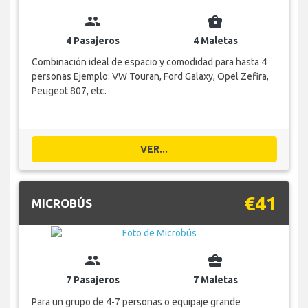
group
business_center
4 Pasajeros
4 Maletas
Combinación ideal de espacio y comodidad para hasta 4
personas Ejemplo: VW Touran, Ford Galaxy, Opel Zefira,
Peugeot 807, etc.
VER...
€41
MICROBÚS
group
business_center
7 Pasajeros
7 Maletas
Para un grupo de 4-7 personas o equipaje grande