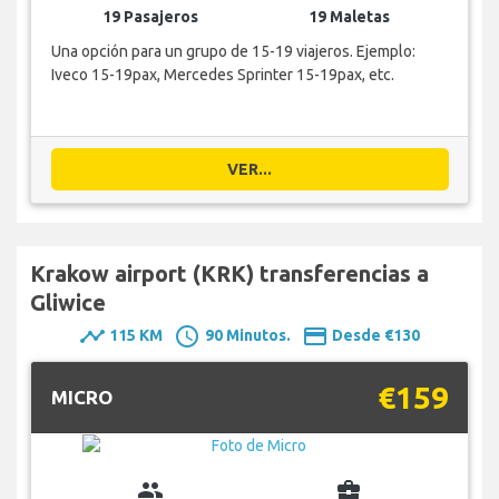
19 Pasajeros
19 Maletas
Una opción para un grupo de 15-19 viajeros. Ejemplo:
Iveco 15-19pax, Mercedes Sprinter 15-19pax, etc.
VER...
Krakow airport (KRK) transferencias a
Gliwice
timeline
schedule
payment
115 KM
90 Minutos.
Desde €130
€159
MICRO
group
business_center