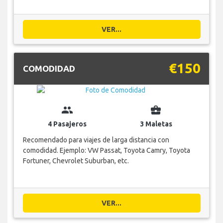
VER...
€150
COMODIDAD
group
business_center
4 Pasajeros
3 Maletas
Recomendado para viajes de larga distancia con
comodidad. Ejemplo: VW Passat, Toyota Camry, Toyota
Fortuner, Chevrolet Suburban, etc.
VER...