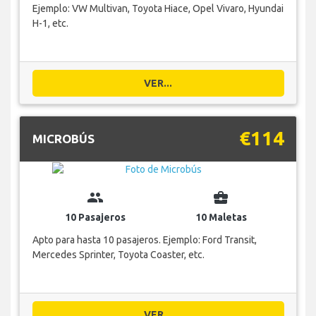
Ejemplo: VW Multivan, Toyota Hiace, Opel Vivaro, Hyundai
H-1, etc.
VER...
€114
MICROBÚS
group
business_center
10 Pasajeros
10 Maletas
Apto para hasta 10 pasajeros. Ejemplo: Ford Transit,
Mercedes Sprinter, Toyota Coaster, etc.
VER...