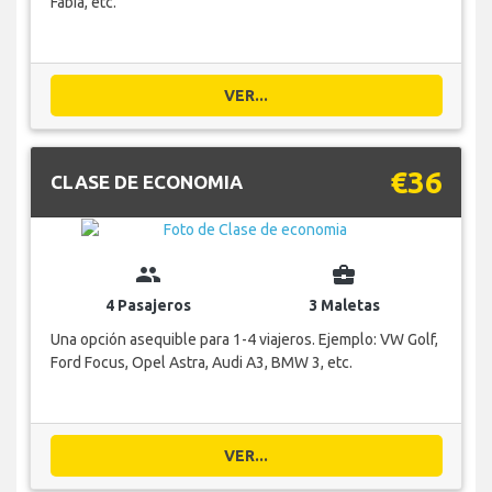
Fabia, etc.
VER...
€36
CLASE DE ECONOMIA
group
business_center
4 Pasajeros
3 Maletas
Una opción asequible para 1-4 viajeros. Ejemplo: VW Golf,
Ford Focus, Opel Astra, Audi A3, BMW 3, etc.
VER...