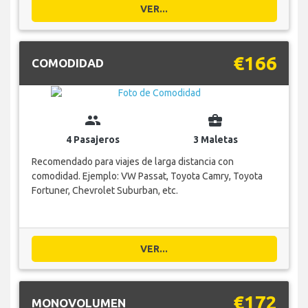
VER...
€166
COMODIDAD
group
business_center
4 Pasajeros
3 Maletas
Recomendado para viajes de larga distancia con
comodidad. Ejemplo: VW Passat, Toyota Camry, Toyota
Fortuner, Chevrolet Suburban, etc.
VER...
€172
MONOVOLUMEN