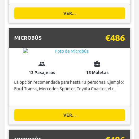
VER...
€486
MICROBÚS
group
business_center
13 Pasajeros
13 Maletas
La opción recomendada para hasta 13 personas. Ejemplo:
Ford Transit, Mercedes Sprinter, Toyota Coaster, etc.
VER...