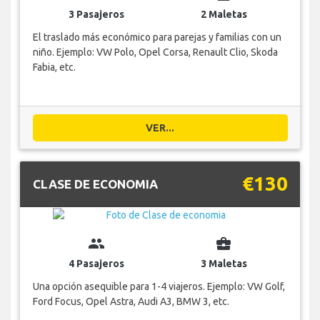
3 Pasajeros
2 Maletas
El traslado más económico para parejas y familias con un
niño. Ejemplo: VW Polo, Opel Corsa, Renault Clio, Skoda
Fabia, etc.
VER...
€130
CLASE DE ECONOMIA
group
business_center
4 Pasajeros
3 Maletas
Una opción asequible para 1-4 viajeros. Ejemplo: VW Golf,
Ford Focus, Opel Astra, Audi A3, BMW 3, etc.