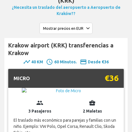
(KRK)
¿Necesita un traslado del aeropuerto a Aeropuerto de
Kraków??
Krakow airport (KRK) transferencias a
Krakow
timeline
schedule
payment
40 KM
60 Minutos.
Desde €36
€36
MICRO
group
business_center
3 Pasajeros
2 Maletas
El traslado más económico para parejas y familias con un
niño. Ejemplo: VW Polo, Opel Corsa, Renault Clio, Skoda