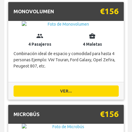
€156
MONOVOLUMEN
group
business_center
4 Pasajeros
4 Maletas
Combinación ideal de espacio y comodidad para hasta 4
personas Ejemplo: VW Touran, Ford Galaxy, Opel Zefira,
Peugeot 807, etc.
VER...
€156
MICROBÚS