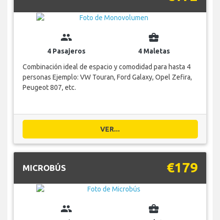
group
business_center
4 Pasajeros
4 Maletas
Combinación ideal de espacio y comodidad para hasta 4
personas Ejemplo: VW Touran, Ford Galaxy, Opel Zefira,
Peugeot 807, etc.
VER...
€179
MICROBÚS
group
business_center