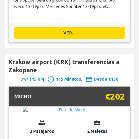
Una opción para un grupo de 15-19 viajeros. Ejemplo:
Iveco 15-19pax, Mercedes Sprinter 15-19pax, etc.
VER...
Krakow airport (KRK) transferencias a
Zakopane
timeline
schedule
payment
115 KM
115 Minutos.
Desde €130
€202
MICRO
group
business_center
3 Pasajeros
2 Maletas