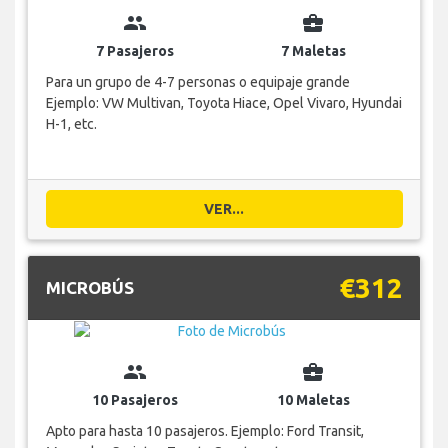
group
business_center
7 Pasajeros
7 Maletas
Para un grupo de 4-7 personas o equipaje grande
Ejemplo: VW Multivan, Toyota Hiace, Opel Vivaro, Hyundai
H-1, etc.
VER...
€312
MICROBÚS
group
business_center
10 Pasajeros
10 Maletas
Apto para hasta 10 pasajeros. Ejemplo: Ford Transit,