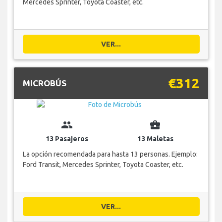
Mercedes Sprinter, Toyota Coaster, etc.
VER...
€312
MICROBÚS
group
business_center
13 Pasajeros
13 Maletas
La opción recomendada para hasta 13 personas. Ejemplo:
Ford Transit, Mercedes Sprinter, Toyota Coaster, etc.
VER...