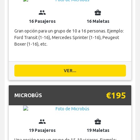
group
business_center
16 Pasajeros
16 Maletas
Gran opción para un grupo de 10 a 16 personas. Ejemplo:
Ford Transit (1-16), Mercedes Sprinter (1-16), Peugeot
Boxer (1-16), etc.
VER...
€195
MICROBÚS
group
business_center
19 Pasajeros
19 Maletas