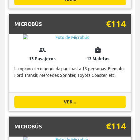
€114
MICROBÚS
group
business_center
13 Pasajeros
13 Maletas
La opción recomendada para hasta 13 personas. Ejemplo:
Ford Transit, Mercedes Sprinter, Toyota Coaster, etc.
VER...
€114
MICROBÚS