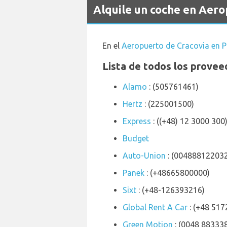
Alquile un coche en Aer
En el
Aeropuerto de Cracovia en P
Lista de todos los provee
Alamo
: (505761461)
Hertz
: (225001500)
Express
: ((+48) 12 3000 300
Budget
Auto-Union
: (00488812203
Panek
: (+48665800000)
Sixt
: (+48-126393216)
Global Rent A Car
: (+48 51
Green Motion
: (0048 88333