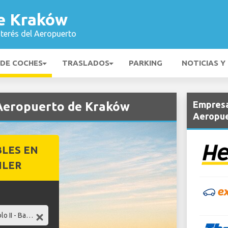
e Kraków
nterés del Aeropuerto
 DE COCHES
TRASLADOS
PARKING
NOTICIAS Y
Empresa
 Aeropuerto de Kraków
Aeropue
BLES EN
ILER