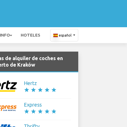
 INFO
HOTELES
español
s de alquiler de coches en
rto de Kraków
Hertz
star
star
star
star
star
Express
star
star
star
star
star
Thrifty