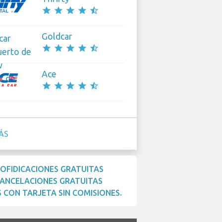
star
star
star
star
star_half
Goldcar
star
star
star
star
star_half
Ace
star
star
star
star
star_half
ÁS
OFIDICACIONES GRATUITAS
ANCELACIONES GRATUITAS
 CON TARJETA SIN COMISIONES.