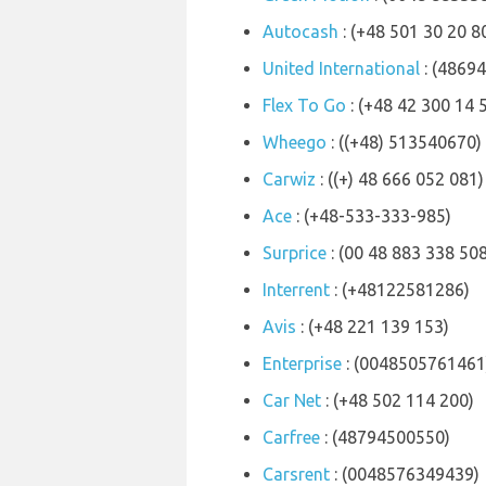
Autocash
: (+48 501 30 20 8
United International
: (4869
Flex To Go
: (+48 42 300 14 
Wheego
: ((+48) 513540670)
Carwiz
: ((+) 48 666 052 081)
Ace
: (+48-533-333-985)
Surprice
: (00 48 883 338 508
Interrent
: (+48122581286)
Avis
: (+48 221 139 153)
Enterprise
: (0048505761461
Car Net
: (+48 502 114 200)
Carfree
: (48794500550)
Carsrent
: (0048576349439)