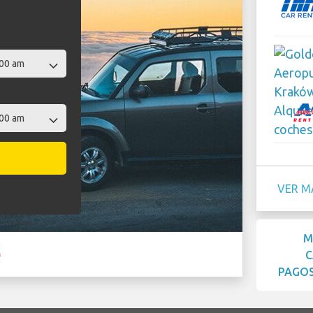
VER M
M
C
PAGOS