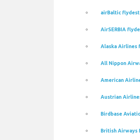
airBaltic flydes
AirSERBIA flyde
Alaska Airlines 
All Nippon Airwa
American Airline
Austrian Airline
Birdbase Aviatio
British Airways 