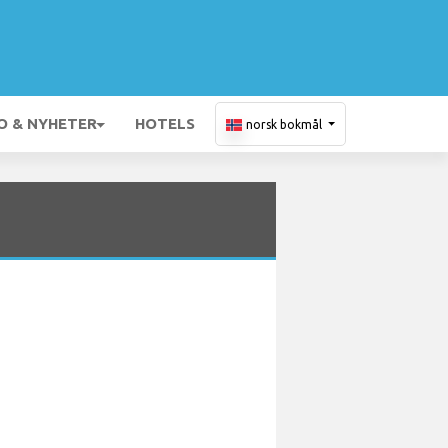
O & NYHETER
HOTELS
norsk bokmål