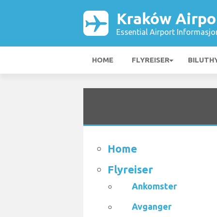
Kraków Airpo
Essential Airport Informasjo
HOME
FLYREISER
BILUTH
Home
Flyreiser
Ankomster
Avganger