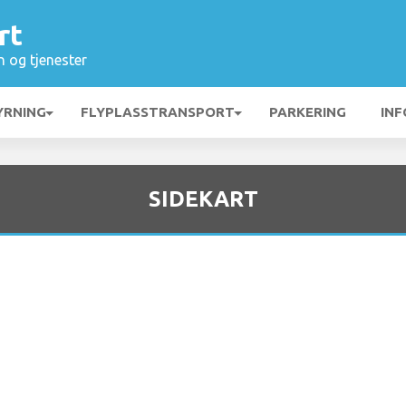
rt
n og tjenester
YRNING
FLYPLASSTRANSPORT
PARKERING
INF
SIDEKART