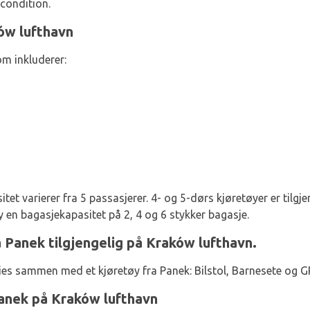
 condition.
ów lufthavn
om inkluderer:
et varierer fra 5 passasjerer. 4- og 5-dørs kjøretøyer er tilgje
 en bagasjekapasitet på 2, 4 og 6 stykker bagasje.
ra Panek tilgjengelig på Kraków lufthavn.
ies sammen med et kjøretøy fra Panek: Bilstol, Barnesete og G
Panek på Kraków lufthavn