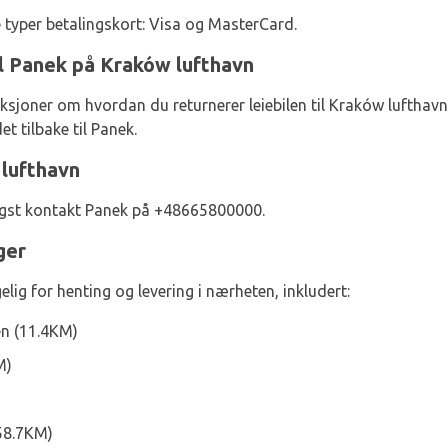
e typer betalingskort: Visa og MasterCard.
il Panek på Kraków lufthavn
ksjoner om hvordan du returnerer leiebilen til Kraków lufthavn.
et tilbake til Panek.
lufthavn
ligst kontakt Panek på +48665800000.
ger
lig for henting og levering i nærheten, inkludert:
n (11.4KM)
M)
58.7KM)