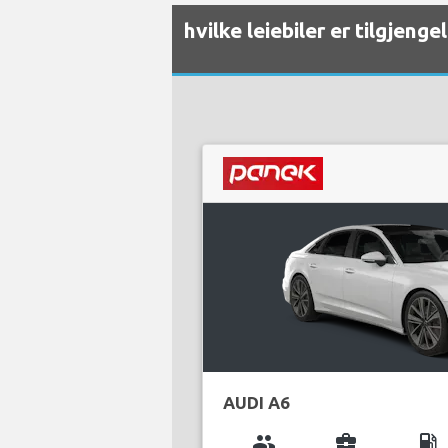
hvilke leiebiler er tilgjen
AUDI A6
group
business_center
local_gas_station