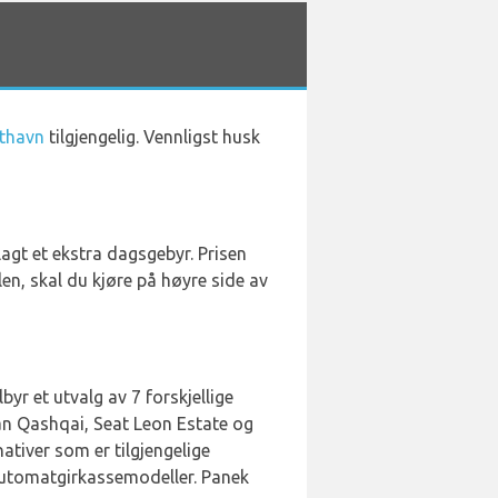
fthavn
tilgjengelig. Vennligst husk
rlagt et ekstra dagsgebyr. Prisen
len, skal du kjøre på høyre side av
byr et utvalg av 7 forskjellige
san Qashqai, Seat Leon Estate og
nativer som er tilgjengelige
3 automatgirkassemodeller. Panek