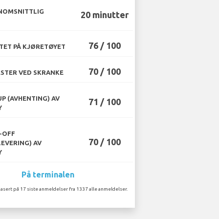
NOMSNITTLIG
20 minutter
76 / 100
TET PÅ KJØRETØYET
70 / 100
STER VED SKRANKE
UP (AVHENTING) AV
71 / 100
Y
-OFF
70 / 100
LEVERING) AV
Y
På terminalen
asert på 17 siste anmeldelser fra 1337 alle anmeldelser.