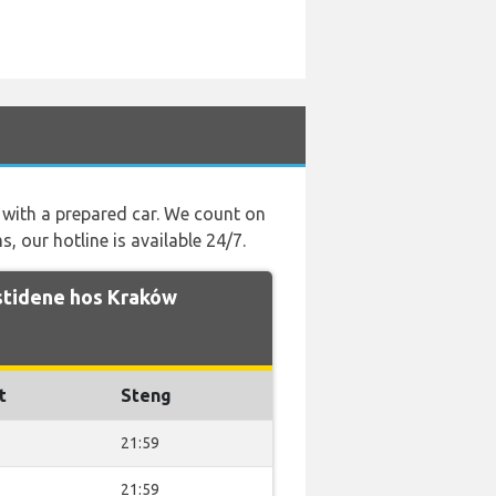
ou with a prepared car. We count on
s, our hotline is available 24/7.
stidene hos Kraków
t
Steng
21:59
21:59