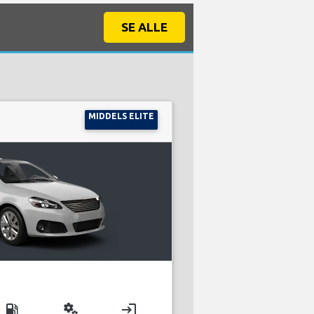
SE ALLE
MIDDELS ELITE
local_gas_station
miscellaneous_services
login