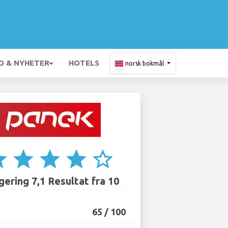
O & NYHETER
HOTELS
norsk bokmål
ar
star
star
star
star_border
ering 7,1 Resultat fra 10
65 / 100