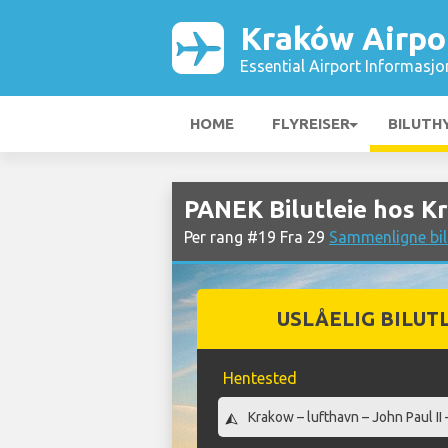
Kraków Airpo
Essential Airport Informasjo
HOME
FLYREISER
BILUTH
PANEK Bilutleie hos K
Per rang #19 Fra 29
Sammenligne bil
USLÅELIG BILUT
Hentested