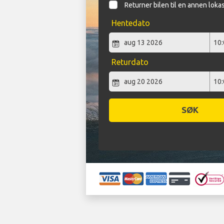
Returner bilen til en annen loka
Hentedato
Returdato
SØK