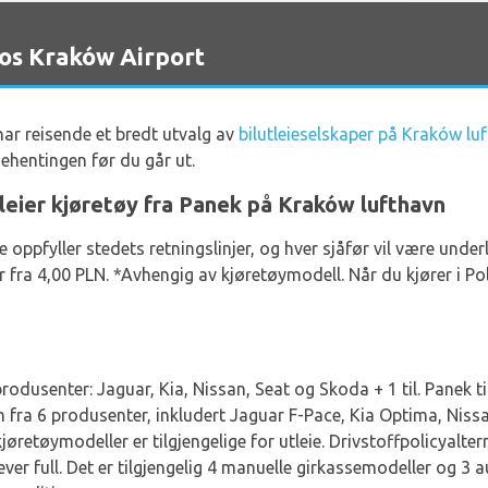
hos Kraków Airport
ar reisende et bredt utvalg av
bilutleieselskaper på Kraków lu
jehentingen før du går ut.
 leier kjøretøy fra Panek på Kraków lufthavn
 de oppfyller stedets retningslinjer, og hver sjåfør vil være unde
er fra 4,00 PLN. *Avhengig av kjøretøymodell. Når du kjører i Po
rodusenter: Jaguar, Kia, Nissan, Seat og Skoda + 1 til. Panek til
vn fra 6 produsenter, inkludert Jaguar F-Pace, Kia Optima, Nis
jøretøymodeller er tilgjengelige for utleie. Drivstoffpolicyalter
 lever full. Det er tilgjengelig 4 manuelle girkassemodeller og 