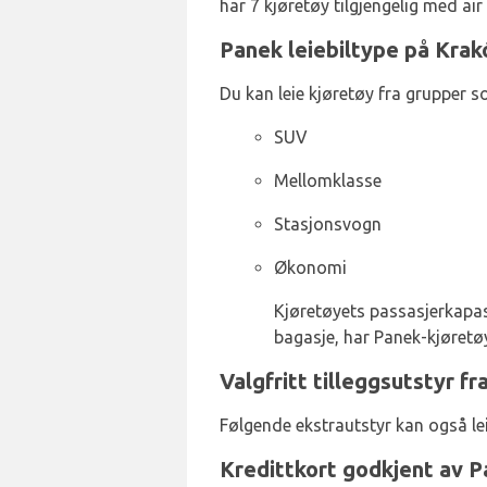
har 7 kjøretøy tilgjengelig med air
Panek leiebiltype på Krak
Du kan leie kjøretøy fra grupper s
SUV
Mellomklasse
Stasjonsvogn
Økonomi
Kjøretøyets passasjerkapasit
bagasje, har Panek-kjøretøy
Valgfritt tilleggsutstyr f
Følgende ekstrautstyr kan også le
Kredittkort godkjent av 