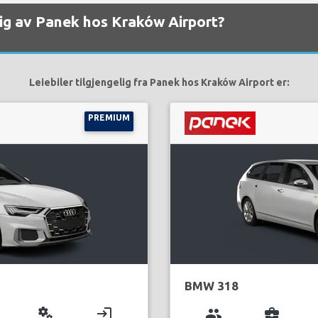
gelig av Panek hos Kraków Airport?
Leiebiler tilgjengelig fra Panek hos Kraków Airport er:
PREMIUM
BMW 318
miscellaneous_services
login
group
business_center