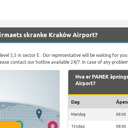
firmaets skranke Kraków Airport?
level 5,5 in sector E . Our representative will be waiting for y
please contact our hotline available 24/7. In case of any problem
Hva er PANEK åpning
Airport?
Dag
Åpen
Mandag
08:00
Tirsdag
08:00