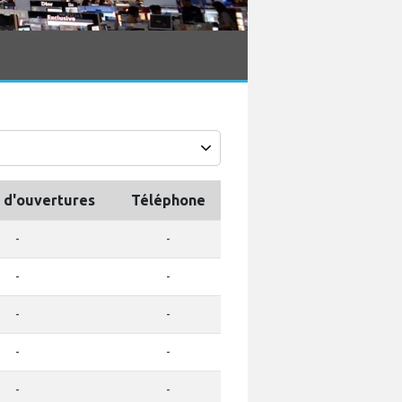
 d'ouvertures
Téléphone
-
-
-
-
-
-
-
-
-
-