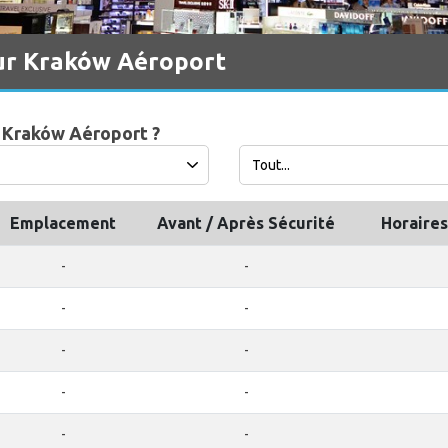
ur Kraków Aéroport
à Kraków Aéroport ?
Emplacement
Avant / Après Sécurité
Horaires
-
-
-
-
-
-
-
-
-
-