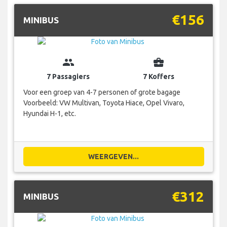
€156
MINIBUS
group
business_center
7 Passagiers
7 Koffers
Voor een groep van 4-7 personen of grote bagage
Voorbeeld: VW Multivan, Toyota Hiace, Opel Vivaro,
Hyundai H-1, etc.
WEERGEVEN...
€312
MINIBUS