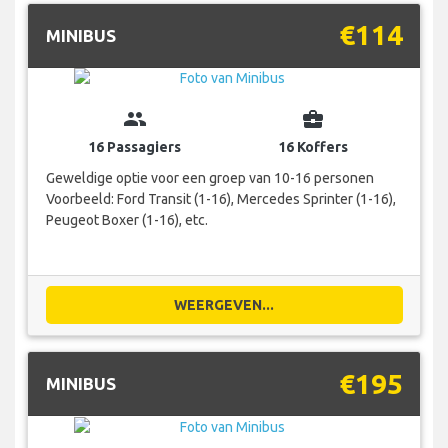
€114
MINIBUS
group
business_center
16 Passagiers
16 Koffers
Geweldige optie voor een groep van 10-16 personen
Voorbeeld: Ford Transit (1-16), Mercedes Sprinter (1-16),
Peugeot Boxer (1-16), etc.
WEERGEVEN...
€195
MINIBUS