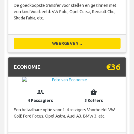
De goedkoopste transfer voor stellen en gezinnen met
een kind Voorbeeld: VW Polo, Opel Corsa, Renault Clio,
Skoda Fabia, etc.
WEERGEVEN...
€36
ECONOMIE
group
business_center
4 Passagiers
3 Koffers
Een betaalbare optie voor 1-4 reizigers Voorbeeld: VW
Golf, Ford Focus, Opel Astra, Audi A3, BMW 3, etc.