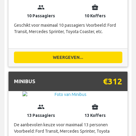
group
business_center
10 Passagiers
10 Koffers
Geschikt voor maximaal 10 passagiers Voorbeeld: Ford
Transit, Mercedes Sprinter, Toyota Coaster, etc.
WEERGEVEN...
€312
MINIBUS
group
business_center
13 Passagiers
13 Koffers
De aanbevolen keuze voor maximaal 13 personen
Voorbeeld: Ford Transit, Mercedes Sprinter, Toyota