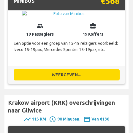
€568
MINIBUS
group
business_center
19 Passagiers
19 Koffers
Een optie voor een groep van 15-19 reizigers Voorbeeld:
Iveco 15-19pax, Mercedes Sprinter 15-19pax, etc.
WEERGEVEN...
Krakow airport (KRK) overschrijvingen
naar Gliwice
timeline
schedule
payment
115 KM
90 Minuten.
Van €130