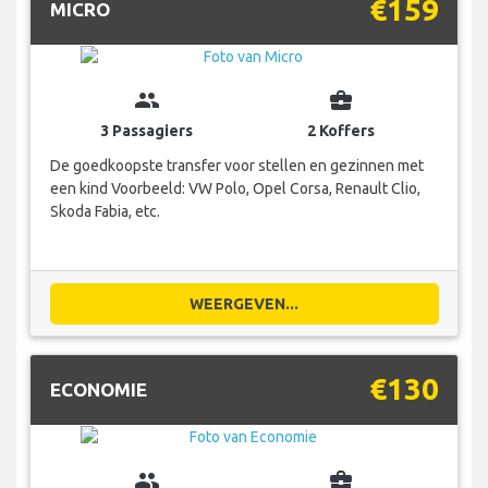
€159
MICRO
group
business_center
3 Passagiers
2 Koffers
De goedkoopste transfer voor stellen en gezinnen met
een kind Voorbeeld: VW Polo, Opel Corsa, Renault Clio,
Skoda Fabia, etc.
WEERGEVEN...
€130
ECONOMIE
group
business_center