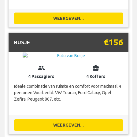
WEERGEVEN...
€156
BUSJE
group
business_center
4 Passagiers
4 Koffers
Ideale combinatie van ruimte en comfort voor maximaal 4
personen Voorbeeld: VW Touran, Ford Galaxy, Opel
Zefira, Peugeot 807, etc.
WEERGEVEN...