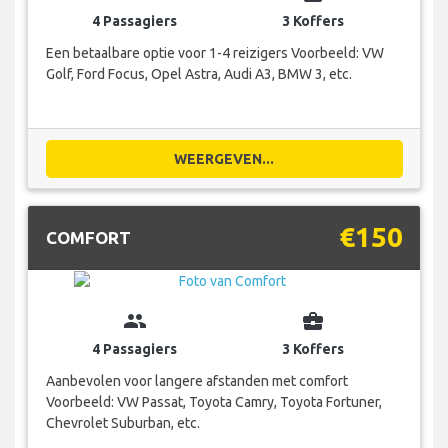
4 Passagiers
3 Koffers
Een betaalbare optie voor 1-4 reizigers Voorbeeld: VW
Golf, Ford Focus, Opel Astra, Audi A3, BMW 3, etc.
WEERGEVEN...
€150
COMFORT
group
business_center
4 Passagiers
3 Koffers
Aanbevolen voor langere afstanden met comfort
Voorbeeld: VW Passat, Toyota Camry, Toyota Fortuner,
Chevrolet Suburban, etc.