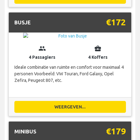
€172
BUSJE
group
business_center
4 Passagiers
4 Koffers
Ideale combinatie van ruimte en comfort voor maximaal 4
personen Voorbeeld: VW Touran, Ford Galaxy, Opel
Zefira, Peugeot 807, etc.
WEERGEVEN...
€179
MINIBUS