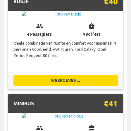
€40
BUSJE
group
business_center
4 Passagiers
4 Koffers
Ideale combinatie van ruimte en comfort voor maximaal 4
personen Voorbeeld: VW Touran, Ford Galaxy, Opel
Zefira, Peugeot 807, etc.
WEERGEVEN...
€41
MINIBUS
group
business_center