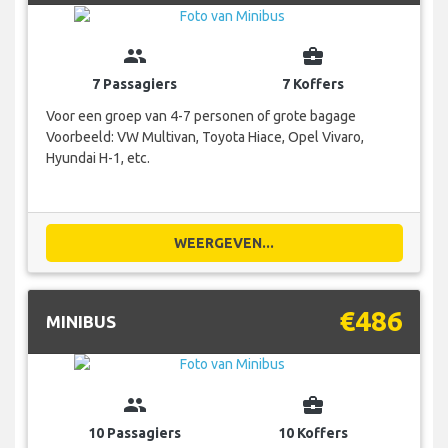
group
business_center
7 Passagiers
7 Koffers
Voor een groep van 4-7 personen of grote bagage
Voorbeeld: VW Multivan, Toyota Hiace, Opel Vivaro,
Hyundai H-1, etc.
WEERGEVEN...
€486
MINIBUS
group
business_center
10 Passagiers
10 Koffers