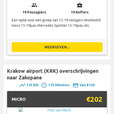
group
business_center
19 Passagiers
19 Koffers
Een optie voor een groep van 15-19 reizigers Voorbeeld:
Iveco 15-19pax, Mercedes Sprinter 15-19pax, etc.
WEERGEVEN...
Krakow airport (KRK) overschrijvingen
naar Zakopane
timeline
schedule
payment
115 KM
115 Minuten.
Van €130
€202
MICRO