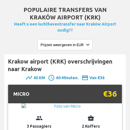
POPULAIRE TRANSFERS VAN
KRAKÓW AIRPORT (KRK)
Heeft u een luchthaventransfer naar Kraków Airport
nodig??
Krakow airport (KRK) overschrijvingen
naar Krakow
timeline
schedule
payment
40 KM
60 Minuten.
Van €36
€36
MICRO
group
business_center
3 Passagiers
2 Koffers