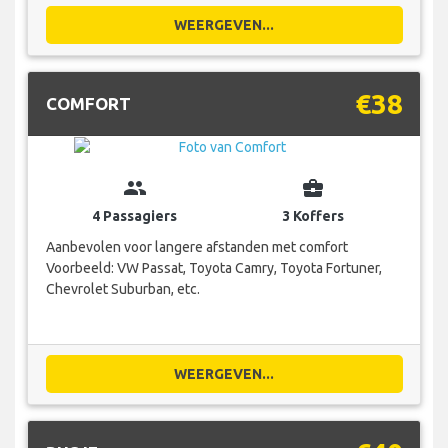
WEERGEVEN...
€38
COMFORT
group
business_center
4 Passagiers
3 Koffers
Aanbevolen voor langere afstanden met comfort
Voorbeeld: VW Passat, Toyota Camry, Toyota Fortuner,
Chevrolet Suburban, etc.
WEERGEVEN...