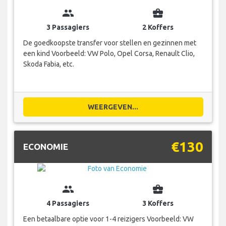
group
business_center
3 Passagiers
2 Koffers
De goedkoopste transfer voor stellen en gezinnen met
een kind Voorbeeld: VW Polo, Opel Corsa, Renault Clio,
Skoda Fabia, etc.
WEERGEVEN...
€130
ECONOMIE
group
business_center
4 Passagiers
3 Koffers
Een betaalbare optie voor 1-4 reizigers Voorbeeld: VW