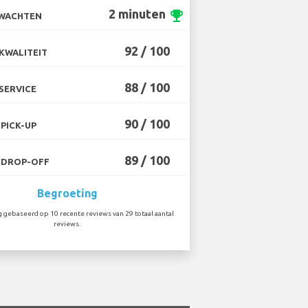
2 minuten
emoji_events
 WACHTEN
92 / 100
KWALITEIT
88 / 100
SERVICE
90 / 100
PICK-UP
89 / 100
 DROP-OFF
Begroeting
 gebaseerd op 10 recente reviews van 29 totaal aantal
reviews.