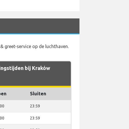
& greet-service op de luchthaven.
ngstijden bij Kraków
pen
Sluiten
:00
23:59
:00
23:59