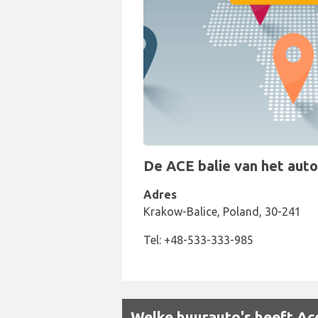
De ACE balie van het autov
Adres
Krakow-Balice, Poland, 30-241
Tel: +48-533-333-985
Welke huurauto's heeft Ace