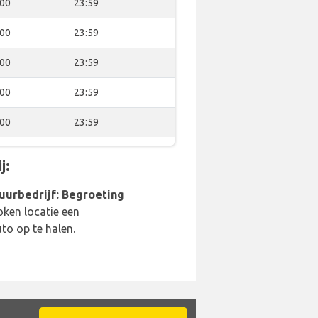
:00
23:59
:00
23:59
:00
23:59
:00
23:59
:00
23:59
j:
uurbedrijf: Begroeting
oken locatie een
o op te halen.