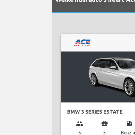
BMW 3 SERIES ESTATE
group
business_center
local_gas_station
5
5
Benzi