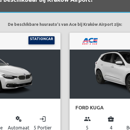
De beschikbare huurauto's van Ace bij Kraków Airport zijn:
STATIONCAR
FORD KUGA
miscellaneous_services
login
group
business_center
ne
Automaat
5 Portier
5
4
B