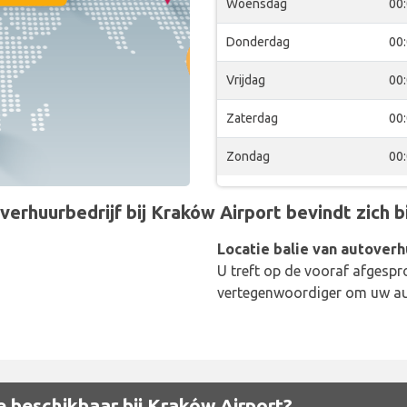
Woensdag
00
Donderdag
00
Vrijdag
00
Zaterdag
00
Zondag
00
erhuurbedrijf bij Kraków Airport bevindt zich bi
Locatie balie van autoverh
U treft op de vooraf afgespr
vertegenwoordiger om uw aut
 beschikbaar bij Kraków Airport?