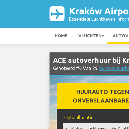
Kraków Airpo
Essentiële Luchthaven Infor
HOME
VLUCHTEN
AUTOV
ACE autoverhuur bij K
Genoteerd #6 Van 29
Autoverhuurbed
HUURAUTO TEGEN
ONVERSLAANBARE 
Ophaallocatie