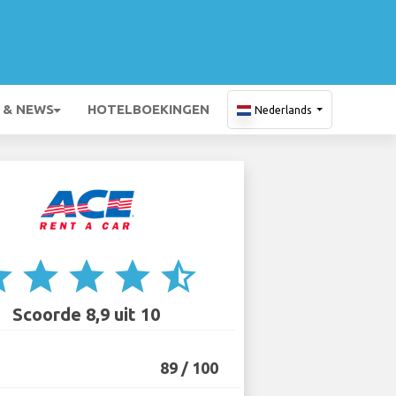
 & NEWS
HOTELBOEKINGEN
Nederlands
ar
star
star
star
star_half
Scoorde 8,9 uit 10
89 / 100